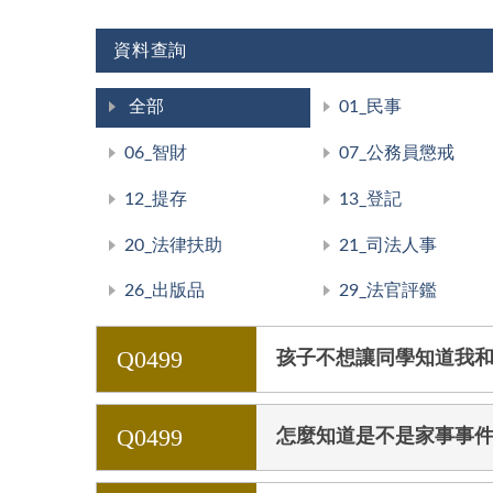
資料查詢
全部
01_民事
06_智財
07_公務員懲戒
12_提存
13_登記
20_法律扶助
21_司法人事
26_出版品
29_法官評鑑
Q0499
孩子不想讓同學知道我
Q0499
怎麼知道是不是家事事