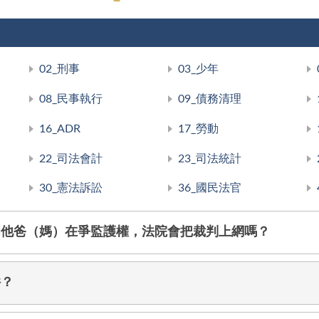
02_刑事
03_少年
08_民事執行
09_債務清理
16_ADR
17_勞動
22_司法會計
23_司法統計
30_憲法訴訟
36_國民法官
和他爸（媽）在爭監護權，法院會把裁判上網嗎？
件？