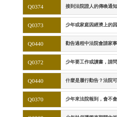
Q0374
接到法院證人的傳喚通
Q0373
少年或家庭因經濟上的
Q0440
勸告過程中法院會請家
Q0372
少年要工作或讀書，請
Q0440
什麼是履行勸告？法院
Q0370
少年來法院報到，會不