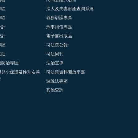
專區
法人及夫妻財產查詢系統
專區
義務辯護專區
會計
刑事補償專區
統計
電子書出版品
專區
司法院公報
互助
司法周刊
擾防治專區
法治宣導
與兒少保護及性別友善
司法院資料開放平臺
會
遊說法專區
其他查詢