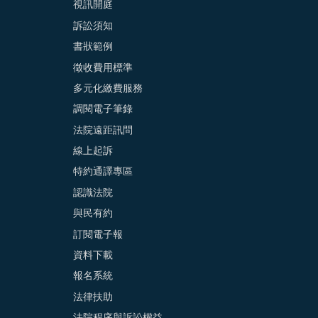
視訊開庭
訴訟須知
書狀範例
徵收費用標準
多元化繳費服務
調閱電子筆錄
法院遠距訊問
線上起訴
特約通譯專區
認識法院
與民有約
訂閱電子報
資料下載
報名系統
法律扶助