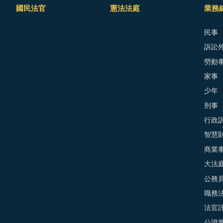
國民法官
憲法法庭
業務
民事
訴訟外
勞動
家事
少年
刑事
行政
智慧
商業
大法
公務
職務
法官
公證