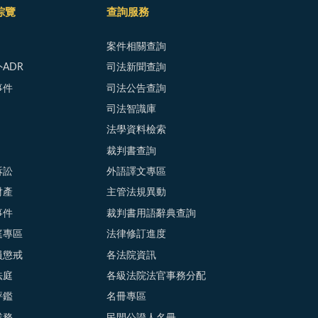
綜覽
查詢服務
案件相關查詢
ADR
司法新聞查詢
事件
司法公告查詢
司法智識庫
法學資料檢索
裁判書查詢
訴訟
外語譯文專區
財產
主管法規異動
事件
裁判書用語辭典查詢
庭專區
法律修訂進度
員懲戒
各法院資訊
法庭
各級法院法官事務分配
評鑑
名冊專區
業務
民間公證人名冊