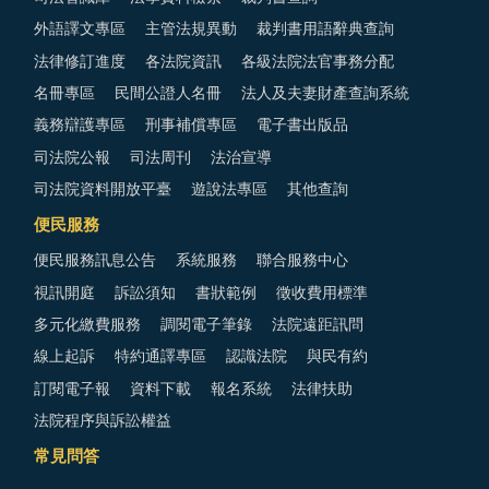
外語譯文專區
主管法規異動
裁判書用語辭典查詢
法律修訂進度
各法院資訊
各級法院法官事務分配
名冊專區
民間公證人名冊
法人及夫妻財產查詢系統
義務辯護專區
刑事補償專區
電子書出版品
司法院公報
司法周刊
法治宣導
司法院資料開放平臺
遊說法專區
其他查詢
便民服務
便民服務訊息公告
系統服務
聯合服務中心
視訊開庭
訴訟須知
書狀範例
徵收費用標準
多元化繳費服務
調閱電子筆錄
法院遠距訊問
線上起訴
特約通譯專區
認識法院
與民有約
訂閱電子報
資料下載
報名系統
法律扶助
法院程序與訴訟權益
常見問答