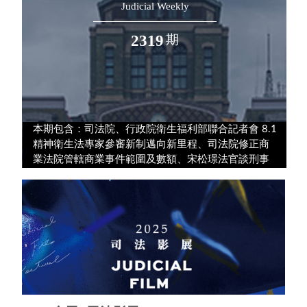
Judicial Weekly
2319
期
本期包含：司法院、行政院衛生福利部聯合記者會 8.1
精神衛生法專家參審新制邁向新里程、司法院修正商
業法院管轄商業事件範圍及數額、宋松璟法官談刑事
裁判書類精簡 聚焦爭點 提升可讀性等內容。