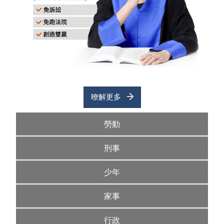
暸解更多
勞動
刑事
少年
家事
行政