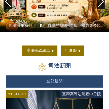
司法減壓系列（十四）咖啡的風味~從風土和旬味談起
憲法訴訟訊息
行事曆
司法新聞
全部新聞
115-08-07
臺灣高等法院臺中分院