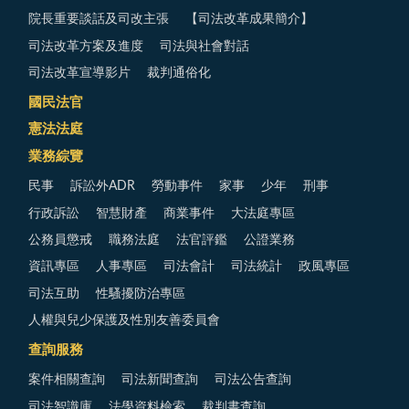
院長重要談話及司改主張
【司法改革成果簡介】
司法改革方案及進度
司法與社會對話
司法改革宣導影片
裁判通俗化
國民法官
憲法法庭
業務綜覽
民事
訴訟外ADR
勞動事件
家事
少年
刑事
行政訴訟
智慧財產
商業事件
大法庭專區
公務員懲戒
職務法庭
法官評鑑
公證業務
資訊專區
人事專區
司法會計
司法統計
政風專區
司法互助
性騷擾防治專區
人權與兒少保護及性別友善委員會
查詢服務
案件相關查詢
司法新聞查詢
司法公告查詢
司法智識庫
法學資料檢索
裁判書查詢