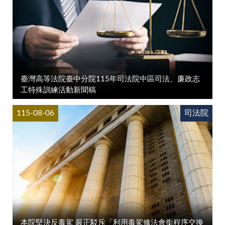
臺灣高等法院臺中分院115年司法院中區司法、廉政志
工特殊訓練活動新聞稿
115-08-06
司法院
本院堅決反毒駕 嚴正駁斥「利用毒駕修法會銜程序交換