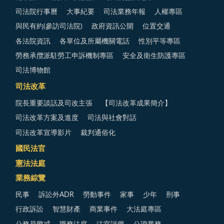
司法院行事曆
大事紀要
司法業務年報
人權專區
與民有約(參訪司法院)
政府資訊公開
位置交通
各法院資訊
各單位及所屬機關電話
性別平等專區
勞務承攬派駐勞工申訴機制專區
安全及衛生防護專區
司法博物館
司法改革
院長重要談話及司改主張
【司法改革成果簡介】
司法改革方案及進度
司法與社會對話
司法改革宣導影片
裁判通俗化
國民法官
憲法法庭
業務綜覽
民事
訴訟外ADR
勞動事件
家事
少年
刑事
行政訴訟
智慧財產
商業事件
大法庭專區