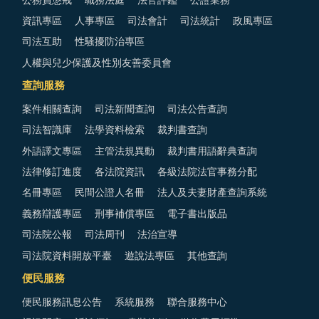
公務員懲戒
職務法庭
法官評鑑
公證業務
資訊專區
人事專區
司法會計
司法統計
政風專區
司法互助
性騷擾防治專區
人權與兒少保護及性別友善委員會
查詢服務
案件相關查詢
司法新聞查詢
司法公告查詢
司法智識庫
法學資料檢索
裁判書查詢
外語譯文專區
主管法規異動
裁判書用語辭典查詢
法律修訂進度
各法院資訊
各級法院法官事務分配
名冊專區
民間公證人名冊
法人及夫妻財產查詢系統
義務辯護專區
刑事補償專區
電子書出版品
司法院公報
司法周刊
法治宣導
司法院資料開放平臺
遊說法專區
其他查詢
便民服務
便民服務訊息公告
系統服務
聯合服務中心