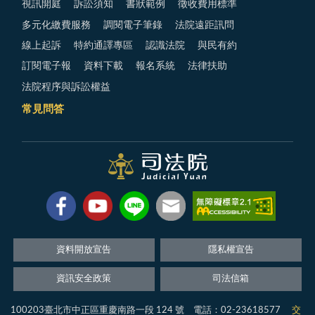
視訊開庭
訴訟須知
書狀範例
徵收費用標準
多元化繳費服務
調閱電子筆錄
法院遠距訊問
線上起訴
特約通譯專區
認識法院
與民有約
訂閱電子報
資料下載
報名系統
法律扶助
法院程序與訴訟權益
常見問答
資料開放宣告
隱私權宣告
資訊安全政策
司法信箱
100203臺北市中正區重慶南路一段 124 號 電話：02-23618577
交