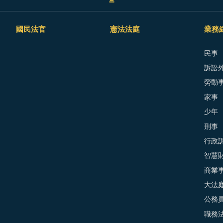
國民法官
憲法法庭
業務
民事
訴訟外
勞動
家事
少年
刑事
行政
智慧
商業
大法
公務
職務