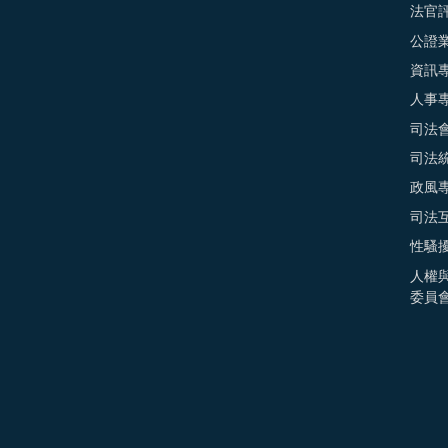
法官
公證
資訊
人事
司法
司法
政風
司法
性騷
人權
委員