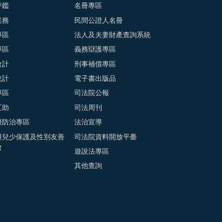
評鑑
名冊專區
業務
民間公證人名冊
專區
法人及夫妻財產查詢系統
專區
義務辯護專區
會計
刑事補償專區
統計
電子書出版品
專區
司法院公報
互助
司法周刊
擾防治專區
法治宣導
與兒少保護及性別友善
司法院資料開放平臺
會
遊說法專區
其他查詢