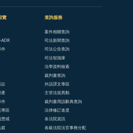
綜覽
查詢服務
案件相關查詢
ADR
司法新聞查詢
事件
司法公告查詢
司法智識庫
法學資料檢索
裁判書查詢
訴訟
外語譯文專區
財產
主管法規異動
事件
裁判書用語辭典查詢
庭專區
法律修訂進度
員懲戒
各法院資訊
法庭
各級法院法官事務分配