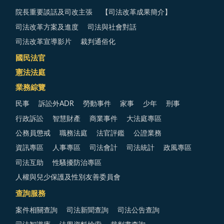
院長重要談話及司改主張
【司法改革成果簡介】
司法改革方案及進度
司法與社會對話
司法改革宣導影片
裁判通俗化
國民法官
憲法法庭
業務綜覽
民事
訴訟外ADR
勞動事件
家事
少年
刑事
行政訴訟
智慧財產
商業事件
大法庭專區
公務員懲戒
職務法庭
法官評鑑
公證業務
資訊專區
人事專區
司法會計
司法統計
政風專區
司法互助
性騷擾防治專區
人權與兒少保護及性別友善委員會
查詢服務
案件相關查詢
司法新聞查詢
司法公告查詢