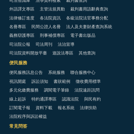
司法智識庫
法學資料檢索
裁判書查詢
外語譯文專區
主管法規異動
裁判書用語辭典查詢
法律修訂進度
各法院資訊
各級法院法官事務分配
名冊專區
民間公證人名冊
法人及夫妻財產查詢系統
義務辯護專區
刑事補償專區
電子書出版品
司法院公報
司法周刊
法治宣導
司法院資料開放平臺
遊說法專區
其他查詢
便民服務
便民服務訊息公告
系統服務
聯合服務中心
視訊開庭
訴訟須知
書狀範例
徵收費用標準
多元化繳費服務
調閱電子筆錄
法院遠距訊問
線上起訴
特約通譯專區
認識法院
與民有約
訂閱電子報
資料下載
報名系統
法律扶助
法院程序與訴訟權益
常見問答