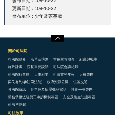
發布日期 : 108-10-22
更新日期 : 108-10-22
發布單位 : 少年及家事廳
關於司法院
司法院簡介
沿革及演進
首長主管簡介
組織與職掌
施政計畫
院長重要談話
司法院會議紀錄
司法院行事曆
大事紀要
司法業務年報
人權專區
與民有約(參訪司法院)
政府資訊公開
位置交通
各法院資訊
各單位及所屬機關電話
性別平等專區
勞務承攬派駐勞工申訴機制專區
安全及衛生防護專區
司法博物館
司法改革