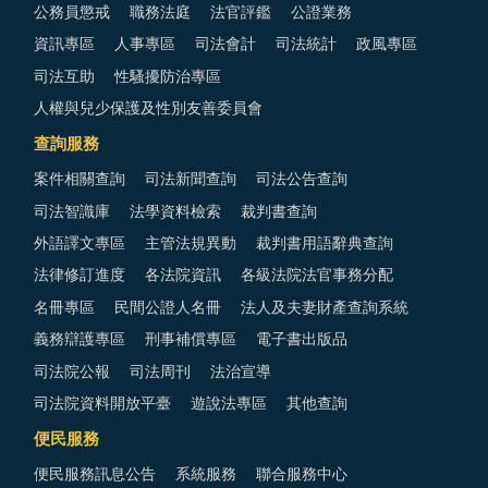
公務員懲戒
職務法庭
法官評鑑
公證業務
資訊專區
人事專區
司法會計
司法統計
政風專區
司法互助
性騷擾防治專區
人權與兒少保護及性別友善委員會
查詢服務
案件相關查詢
司法新聞查詢
司法公告查詢
司法智識庫
法學資料檢索
裁判書查詢
外語譯文專區
主管法規異動
裁判書用語辭典查詢
法律修訂進度
各法院資訊
各級法院法官事務分配
名冊專區
民間公證人名冊
法人及夫妻財產查詢系統
義務辯護專區
刑事補償專區
電子書出版品
司法院公報
司法周刊
法治宣導
司法院資料開放平臺
遊說法專區
其他查詢
便民服務
便民服務訊息公告
系統服務
聯合服務中心