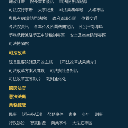
施政計畫
院長重要談話
司法院會議紀錄
司法院行事曆
大事紀要
司法業務年報
人權專區
與民有約(參訪司法院)
政府資訊公開
位置交通
各法院資訊
各單位及所屬機關電話
性別平等專區
勞務承攬派駐勞工申訴機制專區
安全及衛生防護專區
司法博物館
司法改革
院長重要談話及司改主張
【司法改革成果簡介】
司法改革方案及進度
司法與社會對話
司法改革宣導影片
裁判通俗化
國民法官
憲法法庭
業務綜覽
民事
訴訟外ADR
勞動事件
家事
少年
刑事
行政訴訟
智慧財產
商業事件
大法庭專區