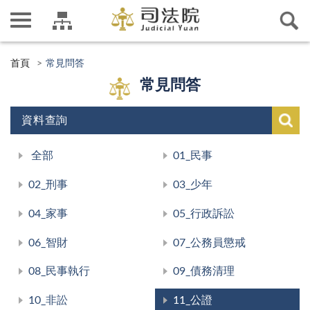
首頁
常見問答
常見問答
資料查詢
全部
01_民事
02_刑事
03_少年
04_家事
05_行政訴訟
06_智財
07_公務員懲戒
08_民事執行
09_債務清理
10_非訟
11_公證