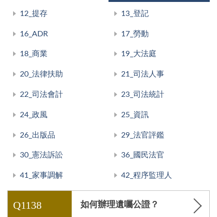
12_提存
13_登記
16_ADR
17_勞動
18_商業
19_大法庭
20_法律扶助
21_司法人事
22_司法會計
23_司法統計
24_政風
25_資訊
26_出版品
29_法官評鑑
30_憲法訴訟
36_國民法官
41_家事調解
42_程序監理人
Q1138
如何辦理遺囑公證？