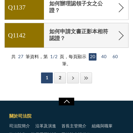
如何辦理認領子女之公
Q1137
證？
如何申請文書正影本相符
Q1142
認證？
共
27
筆資料，第
1/2
頁，每頁顯示
20
40
60
筆。
1
2
關於司法院
司法院簡介
沿革及演進
首長主管簡介
組織與職掌