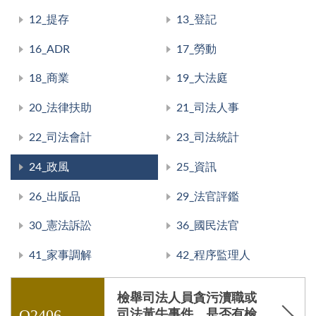
12_提存
13_登記
16_ADR
17_勞動
18_商業
19_大法庭
20_法律扶助
21_司法人事
22_司法會計
23_司法統計
24_政風
25_資訊
26_出版品
29_法官評鑑
30_憲法訴訟
36_國民法官
41_家事調解
42_程序監理人
檢舉司法人員貪污瀆職或
Q2406
司法黃牛事件，是否有檢