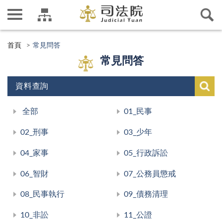
首頁
常見問答
常見問答
資料查詢
全部
01_民事
02_刑事
03_少年
04_家事
05_行政訴訟
06_智財
07_公務員懲戒
08_民事執行
09_債務清理
10_非訟
11_公證