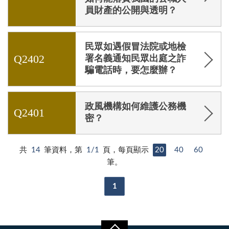
員財產的公開與透明？
民眾如遇假冒法院或地檢
Q2402
署名義通知民眾出庭之詐
騙電話時，要怎麼辦？
政風機構如何維護公務機
Q2401
密？
共
14
筆資料，第
1/1
頁，每頁顯示
20
40
60
筆。
1