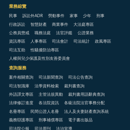
業務綜覽
民事
訴訟外ADR
勞動事件
家事
少年
刑事
行政訴訟
智慧財產
商業事件
大法庭專區
公務員懲戒
職務法庭
法官評鑑
公證業務
資訊專區
人事專區
司法會計
司法統計
政風專區
司法互助
性騷擾防治專區
人權與兒少保護及性別友善委員會
查詢服務
案件相關查詢
司法新聞查詢
司法公告查詢
司法智識庫
法學資料檢索
裁判書查詢
外語譯文專區
主管法規異動
裁判書用語辭典查詢
法律修訂進度
各法院資訊
各級法院法官事務分配
名冊專區
民間公證人名冊
法人及夫妻財產查詢系統
義務辯護專區
刑事補償專區
電子書出版品
司法院公報
司法周刊
法治宣導