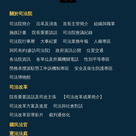
關於司法院
司法院簡介
沿革及演進
首長主管簡介
組織與職掌
施政計畫
院長重要談話
司法院會議紀錄
司法院行事曆
大事紀要
司法業務年報
人權專區
與民有約(參訪司法院)
政府資訊公開
位置交通
各法院資訊
各單位及所屬機關電話
性別平等專區
勞務承攬派駐勞工申訴機制專區
安全及衛生防護專區
司法博物館
司法改革
院長重要談話及司改主張
【司法改革成果簡介】
司法改革方案及進度
司法與社會對話
司法改革宣導影片
裁判通俗化
國民法官
憲法法庭