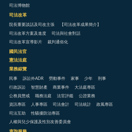
司法博物館
司法改革
院長重要談話及司改主張
【司法改革成果簡介】
司法改革方案及進度
司法與社會對話
司法改革宣導影片
裁判通俗化
國民法官
憲法法庭
業務綜覽
民事
訴訟外ADR
勞動事件
家事
少年
刑事
行政訴訟
智慧財產
商業事件
大法庭專區
公務員懲戒
職務法庭
法官評鑑
公證業務
資訊專區
人事專區
司法會計
司法統計
政風專區
司法互助
性騷擾防治專區
人權與兒少保護及性別友善委員會
查詢服務