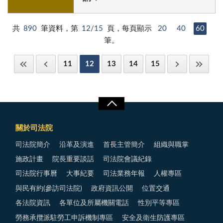
共
890
筆資料，第
12/15
頁，每頁顯示
20
40
60
筆。
11
12
13
14
15
關於司法院
司法院簡介
沿革及演進
首長主管簡介
組織與職掌
施政計畫
院長重要談話
司法院會議紀錄
司法院行事曆
大事紀要
司法業務年報
人權專區
與民有約(參訪司法院)
政府資訊公開
位置交通
各法院資訊
各單位及所屬機關電話
性別平等專區
勞務承攬派駐勞工申訴機制專區
安全及衛生防護專區