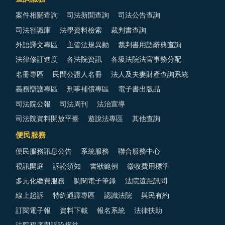
案件相關查詢
司法新聞查詢
司法公告查詢
司法智識庫
法學資料檢索
裁判書查詢
外語譯文專區
主管法規異動
裁判書用語辭典查詢
法律修訂進度
各法院資訊
各級法院法官事務分配
名冊專區
民間公證人名冊
法人及夫妻財產查詢系統
義務辯護專區
刑事補償專區
電子書出版品
司法院公報
司法周刊
法治宣導
司法院資料開放平臺
遊說法專區
其他查詢
便民服務
便民服務訊息公告
系統服務
聯合服務中心
視訊開庭
訴訟須知
書狀範例
徵收費用標準
多元化繳費服務
調閱電子筆錄
法院遠距訊問
線上起訴
特約通譯專區
認識法院
與民有約
訂閱電子報
資料下載
報名系統
法律扶助