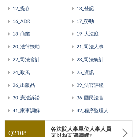
12_提存
13_登記
16_ADR
17_勞動
18_商業
19_大法庭
20_法律扶助
21_司法人事
22_司法會計
23_司法統計
24_政風
25_資訊
26_出版品
29_法官評鑑
30_憲法訴訟
36_國民法官
41_家事調解
42_程序監理人
各法院人事單位人事人員
Q2108
可以相互遷調嗎?