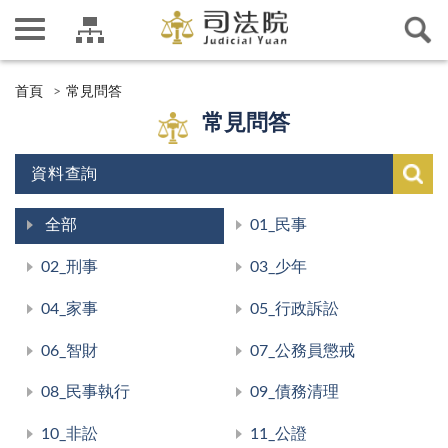
首頁
常見問答
常見問答
資料查詢
全部
01_民事
02_刑事
03_少年
04_家事
05_行政訴訟
06_智財
07_公務員懲戒
08_民事執行
09_債務清理
10_非訟
11_公證