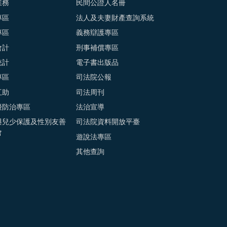
業務
民間公證人名冊
專區
法人及夫妻財產查詢系統
專區
義務辯護專區
會計
刑事補償專區
統計
電子書出版品
專區
司法院公報
互助
司法周刊
擾防治專區
法治宣導
與兒少保護及性別友善
司法院資料開放平臺
會
遊說法專區
其他查詢