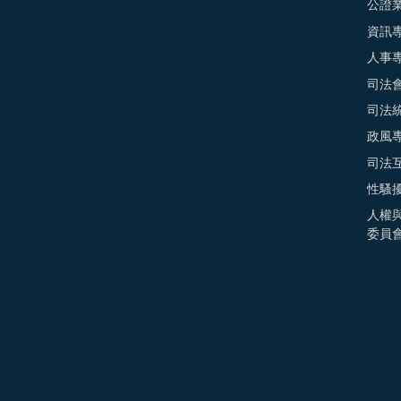
公證
資訊
人事
司法
司法
政風
司法
性騷
人權
委員