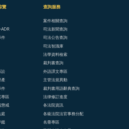
綜覽
查詢服務
案件相關查詢
ADR
司法新聞查詢
事件
司法公告查詢
司法智識庫
法學資料檢索
裁判書查詢
訴訟
外語譯文專區
財產
主管法規異動
事件
裁判書用語辭典查詢
庭專區
法律修訂進度
員懲戒
各法院資訊
法庭
各級法院法官事務分配
評鑑
名冊專區