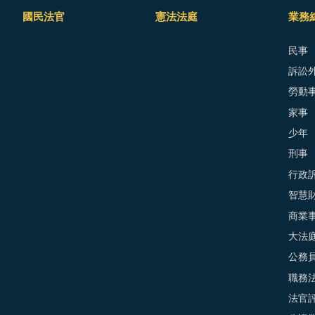
國民法官
憲法法庭
業務
民事
訴訟外
勞動
家事
少年
刑事
行政
智慧
商業
大法
公務
職務
法官