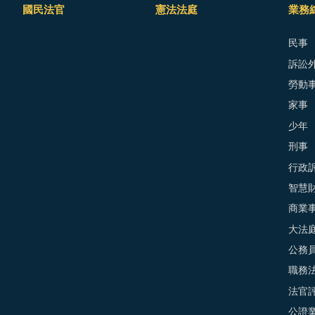
國民法官
憲法法庭
業務
民事
訴訟外
勞動
家事
少年
刑事
行政
智慧
商業
大法
公務
職務
法官
公證