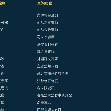
綜覽
查詢服務
案件相關查詢
ADR
司法新聞查詢
事件
司法公告查詢
司法智識庫
法學資料檢索
裁判書查詢
訴訟
外語譯文專區
財產
主管法規異動
事件
裁判書用語辭典查詢
庭專區
法律修訂進度
員懲戒
各法院資訊
法庭
各級法院法官事務分配
評鑑
名冊專區
業務
民間公證人名冊