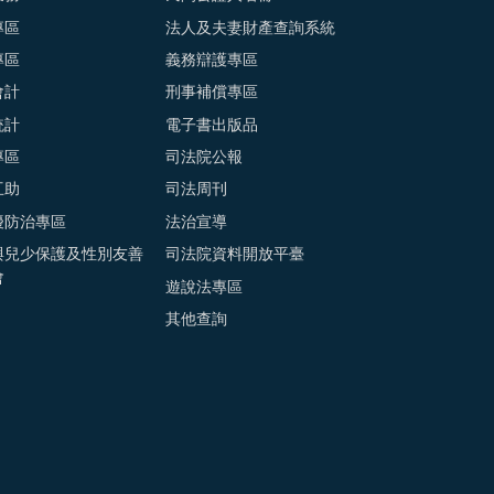
專區
法人及夫妻財產查詢系統
專區
義務辯護專區
會計
刑事補償專區
統計
電子書出版品
專區
司法院公報
互助
司法周刊
擾防治專區
法治宣導
與兒少保護及性別友善
司法院資料開放平臺
會
遊說法專區
其他查詢