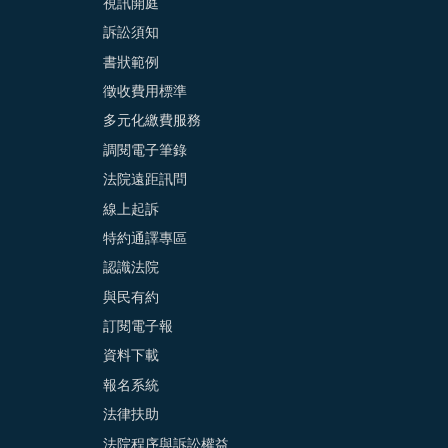
視訊開庭
訴訟須知
書狀範例
徵收費用標準
多元化繳費服務
調閱電子筆錄
法院遠距訊問
線上起訴
特約通譯專區
認識法院
與民有約
訂閱電子報
資料下載
報名系統
法律扶助
法院程序與訴訟權益