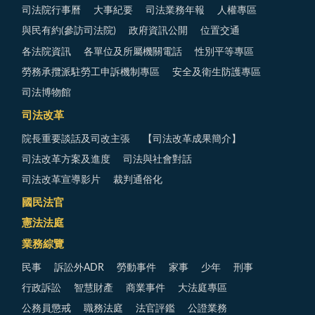
司法院行事曆
大事紀要
司法業務年報
人權專區
與民有約(參訪司法院)
政府資訊公開
位置交通
各法院資訊
各單位及所屬機關電話
性別平等專區
勞務承攬派駐勞工申訴機制專區
安全及衛生防護專區
司法博物館
司法改革
院長重要談話及司改主張
【司法改革成果簡介】
司法改革方案及進度
司法與社會對話
司法改革宣導影片
裁判通俗化
國民法官
憲法法庭
業務綜覽
民事
訴訟外ADR
勞動事件
家事
少年
刑事
行政訴訟
智慧財產
商業事件
大法庭專區
公務員懲戒
職務法庭
法官評鑑
公證業務