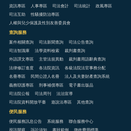
資訊專區
人事專區
司法會計
司法統計
政風專區
司法互助
性騷擾防治專區
人權與兒少保護及性別友善委員會
查詢服務
案件相關查詢
司法新聞查詢
司法公告查詢
司法智識庫
法學資料檢索
裁判書查詢
外語譯文專區
主管法規異動
裁判書用語辭典查詢
法律修訂進度
各法院資訊
各級法院法官事務分配
名冊專區
民間公證人名冊
法人及夫妻財產查詢系統
義務辯護專區
刑事補償專區
電子書出版品
司法院公報
司法周刊
法治宣導
司法院資料開放平臺
遊說法專區
其他查詢
便民服務
便民服務訊息公告
系統服務
聯合服務中心
視訊開庭
訴訟須知
書狀範例
徵收費用標準