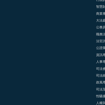
智慧
商業
大法
公務
職務
法官
公證
資訊
人事
司法
司法
政風
司法
性騷
人權