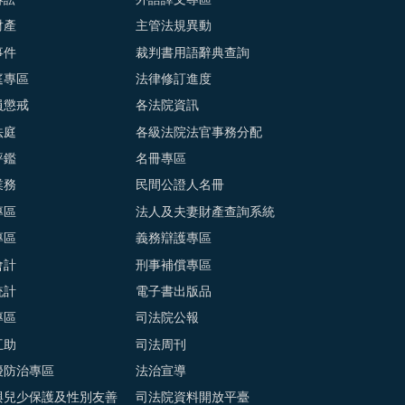
財產
主管法規異動
事件
裁判書用語辭典查詢
庭專區
法律修訂進度
員懲戒
各法院資訊
法庭
各級法院法官事務分配
評鑑
名冊專區
業務
民間公證人名冊
專區
法人及夫妻財產查詢系統
專區
義務辯護專區
會計
刑事補償專區
統計
電子書出版品
專區
司法院公報
互助
司法周刊
擾防治專區
法治宣導
與兒少保護及性別友善
司法院資料開放平臺