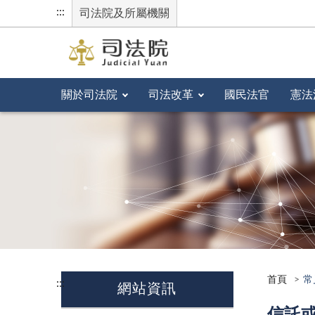
:::
司法院及所屬機關
關於司法院
司法改革
國民法官
憲法
首頁
常
:::
網站資訊