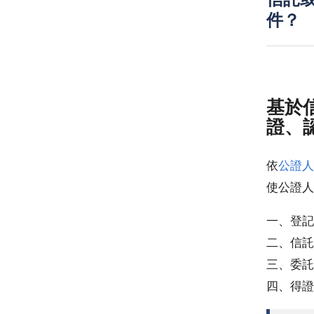
信託
件？
基於
證、
依
公證人
使公證人
一、登記
二、信託
三、委託
四、得證