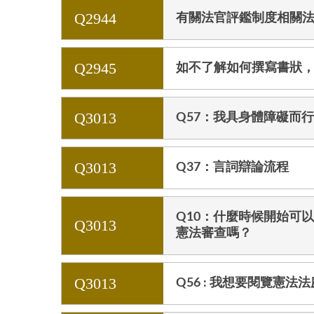
Q2944
有關法官評鑑制度相關
Q2945
如不了解如何撰寫書狀
Q3013
Q57：我具身體障礙而
Q3013
Q37：言詞辯論流程
Q10：什麼時候開始可
Q3013
憲法審查嗎？
Q3013
Q56 : 我想要閱覽憲