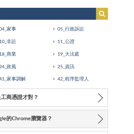
04_家事
05_行政訴訟
10_非訟
11_公證
18_商業
19_大法庭
24_政風
25_資訊
41_家事調解
42_程序監理人
是工商憑證才對？
e的Chrome瀏覽器？