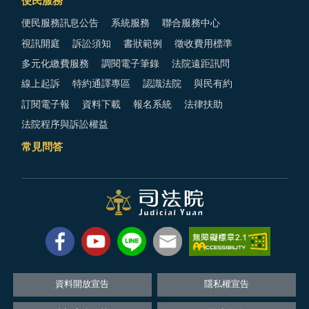
便民服務
便民服務訊息公告
系統服務
聯合服務中心
視訊開庭
訴訟須知
書狀範例
徵收費用標準
多元化繳費服務
調閱電子筆錄
法院遠距訊問
線上起訴
特約通譯專區
認識法院
與民有約
訂閱電子報
資料下載
報名系統
法律扶助
法院程序與訴訟權益
常見問答
資料開放宣告
隱私權宣告