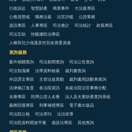
行政訴訟
智慧財產
商業事件
大法庭專區
公務員懲戒
職務法庭
法官評鑑
公證業務
資訊專區
人事專區
司法會計
司法統計
政風專區
司法互助
性騷擾防治專區
人權與兒少保護及性別友善委員會
查詢服務
案件相關查詢
司法新聞查詢
司法公告查詢
司法智識庫
法學資料檢索
裁判書查詢
外語譯文專區
主管法規異動
裁判書用語辭典查詢
法律修訂進度
各法院資訊
各級法院法官事務分配
名冊專區
民間公證人名冊
法人及夫妻財產查詢系統
義務辯護專區
刑事補償專區
電子書出版品
司法院公報
司法周刊
法治宣導
司法院資料開放平臺
遊說法專區
其他查詢