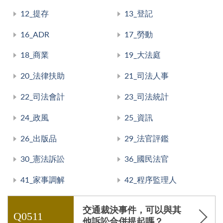
12_提存
13_登記
16_ADR
17_勞動
18_商業
19_大法庭
20_法律扶助
21_司法人事
22_司法會計
23_司法統計
24_政風
25_資訊
26_出版品
29_法官評鑑
30_憲法訴訟
36_國民法官
41_家事調解
42_程序監理人
交通裁決事件，可以與其
Q0511
他訴訟合併提起嗎？