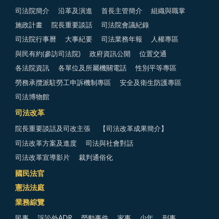
司法院簡介
沿革及演進
首長主管簡介
組織與職掌
施政計畫
院長重要談話
司法院會議紀錄
司法院行事曆
大事紀要
司法業務年報
人權專區
與民有約(參訪司法院)
政府資訊公開
位置交通
各法院資訊
各單位及所屬機關電話
性別平等專區
勞務承攬派駐勞工申訴機制專區
安全及衛生防護專區
司法博物館
司法改革
院長重要談話及司改主張
【司法改革成果簡介】
司法改革方案及進度
司法與社會對話
司法改革宣導影片
裁判通俗化
國民法官
憲法法庭
業務綜覽
民事
訴訟外ADR
勞動事件
家事
少年
刑事