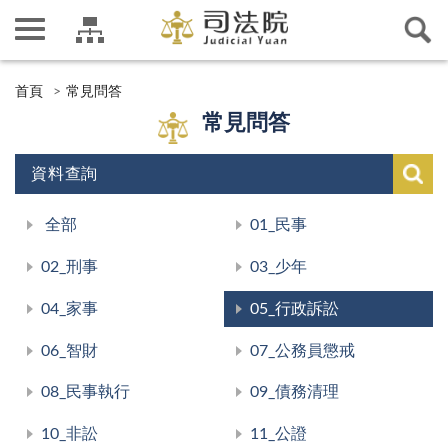
首頁
常見問答
常見問答
資料查詢
全部
01_民事
02_刑事
03_少年
04_家事
05_行政訴訟
06_智財
07_公務員懲戒
08_民事執行
09_債務清理
10_非訟
11_公證