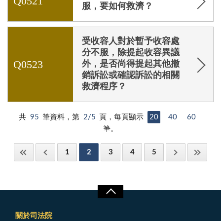
Q0521
服，要如何救濟？
受收容人對於暫予收容處
分不服，除提起收容異議
Q0523
外，是否尚得提起其他撤
銷訴訟或確認訴訟的相關
救濟程序？
共
95
筆資料，第
2/5
頁，每頁顯示
20
40
60
筆。
1
2
3
4
5
關於司法院