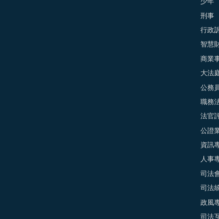
少年
刑事
行政
智慧
商業
大法
公務
職務
法官
公證
資訊
人事
司法
司法
政風
司法