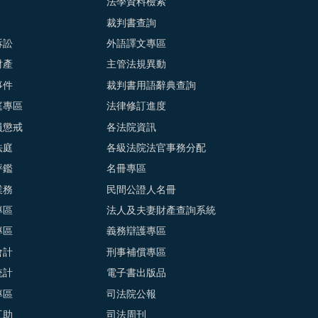
法學資料檢索
裁判書查詢
訴訟
外語譯文專區
財產
主管法規異動
事件
裁判書用語辭典查詢
庭專區
法律修訂進度
員懲戒
各法院資訊
法庭
各級法院法官事務分配
評鑑
名冊專區
業務
民間公證人名冊
專區
法人及夫妻財產查詢系統
專區
義務辯護專區
會計
刑事補償專區
統計
電子書出版品
專區
司法院公報
互助
司法周刊