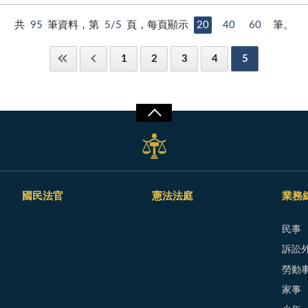
共
95
筆資料，第
5/5
頁，每頁顯示
20
40
60
筆。
1
2
3
4
5
國民法官
憲法法庭
業務
民事
訴訟外
勞動
家事