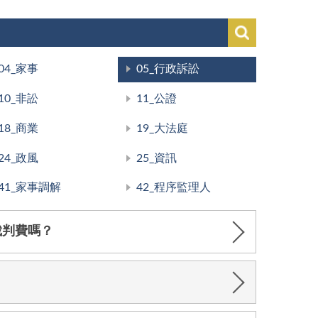
04_家事
05_行政訴訟
10_非訟
11_公證
18_商業
19_大法庭
24_政風
25_資訊
41_家事調解
42_程序監理人
裁判費嗎？