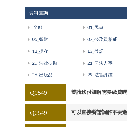
資料查詢
全部
01_民事
06_智財
07_公務員懲戒
12_提存
13_登記
20_法律扶助
21_司法人事
26_出版品
29_法官評鑑
Q0549
聲請移付調解需要繳費
Q0549
可以直接聲請調解不要