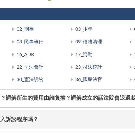
02_刑事
03_少年
08_民事執行
09_債務清理
16_ADR
17_勞動
22_司法會計
23_司法統計
30_憲法訴訟
36_國民法官
嗎？調解所生的費用由誰負擔？調解成立的話法院會退還
進入訴訟程序嗎？