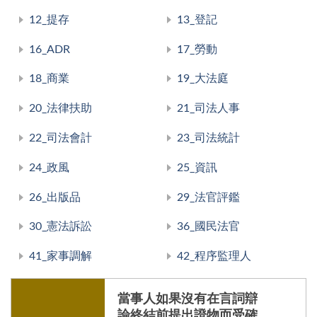
12_提存
13_登記
16_ADR
17_勞動
18_商業
19_大法庭
20_法律扶助
21_司法人事
22_司法會計
23_司法統計
24_政風
25_資訊
26_出版品
29_法官評鑑
30_憲法訴訟
36_國民法官
41_家事調解
42_程序監理人
當事人如果沒有在言詞辯
論終結前提出證物而受確