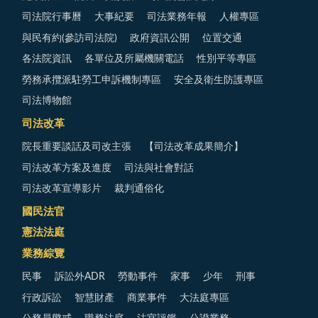
司法院行事曆
大事紀要
司法業務年報
人權專區
與民有約(參訪司法院)
政府資訊公開
位置交通
各法院資訊
各單位及所屬機關電話
性別平等專區
勞務承攬派駐勞工申訴機制專區
安全及衛生防護專區
司法博物館
司法改革
院長重要談話及司改主張
【司法改革成果簡介】
司法改革方案及進度
司法與社會對話
司法改革宣導影片
裁判通俗化
國民法官
憲法法庭
業務綜覽
民事
訴訟外ADR
勞動事件
家事
少年
刑事
行政訴訟
智慧財產
商業事件
大法庭專區