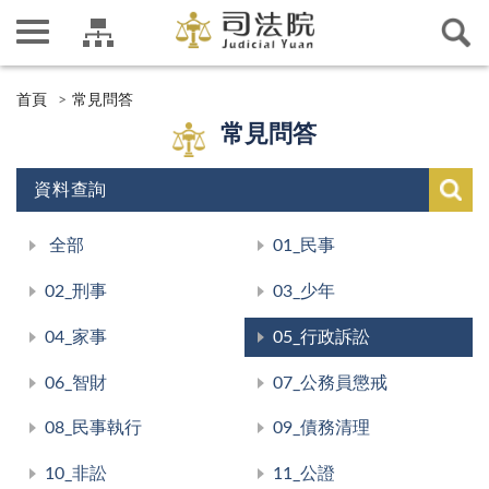
首頁
常見問答
常見問答
資料查詢
全部
01_民事
02_刑事
03_少年
04_家事
05_行政訴訟
06_智財
07_公務員懲戒
08_民事執行
09_債務清理
10_非訟
11_公證