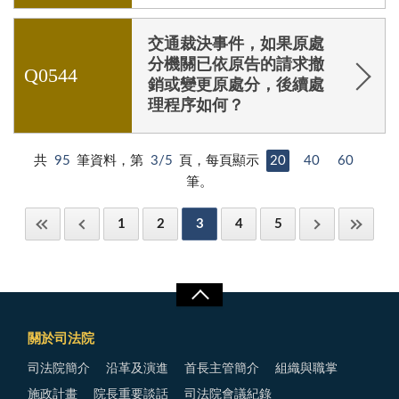
交通裁決事件，如果原處
分機關已依原告的請求撤
Q0544
銷或變更原處分，後續處
理程序如何？
共
95
筆資料，第
3/5
頁，每頁顯示
20
40
60
筆。
1
2
3
4
5
關於司法院
司法院簡介
沿革及演進
首長主管簡介
組織與職掌
施政計畫
院長重要談話
司法院會議紀錄