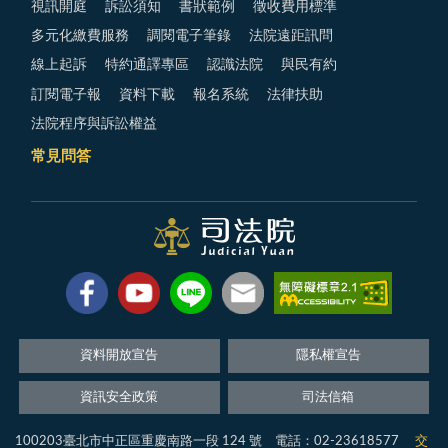
視訊開庭
訴訟須知
書狀範例
徵收費用標準
多元化繳費服務
調閱電子筆錄
法院遠距訊問
線上起訴
特約通譯專區
認識法院
與民有約
訂閱電子報
資料下載
報名系統
法律扶助
法院程序與訴訟權益
常見問答
資料開放宣告
隱私權宣告
資訊安全政策
司法信箱
100203臺北市中正區重慶南路一段 124 號 電話：02-23618577
交