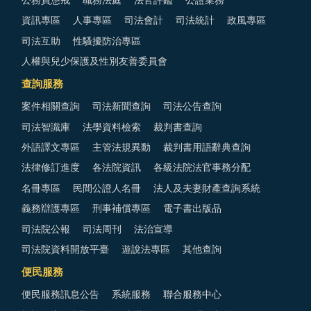
公務員懲戒
職務法庭
法官評鑑
公證業務
資訊專區
人事專區
司法會計
司法統計
政風專區
司法互助
性騷擾防治專區
人權與兒少保護及性別友善委員會
查詢服務
案件相關查詢
司法新聞查詢
司法公告查詢
司法智識庫
法學資料檢索
裁判書查詢
外語譯文專區
主管法規異動
裁判書用語辭典查詢
法律修訂進度
各法院資訊
各級法院法官事務分配
名冊專區
民間公證人名冊
法人及夫妻財產查詢系統
義務辯護專區
刑事補償專區
電子書出版品
司法院公報
司法周刊
法治宣導
司法院資料開放平臺
遊說法專區
其他查詢
便民服務
便民服務訊息公告
系統服務
聯合服務中心