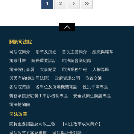
1
2
關於司法院
司法院簡介
沿革及演進
首長主管簡介
組織與職掌
施政計畫
院長重要談話
司法院會議紀錄
司法院行事曆
大事紀要
司法業務年報
人權專區
與民有約(參訪司法院)
政府資訊公開
位置交通
各法院資訊
各單位及所屬機關電話
性別平等專區
勞務承攬派駐勞工申訴機制專區
安全及衛生防護專區
司法博物館
司法改革
院長重要談話及司改主張
【司法改革成果簡介】
司法改革方案及進度
司法與社會對話