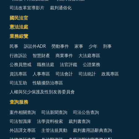
司法改革宣導影片
裁判通俗化
國民法官
憲法法庭
業務綜覽
民事
訴訟外ADR
勞動事件
家事
少年
刑事
行政訴訟
智慧財產
商業事件
大法庭專區
公務員懲戒
職務法庭
法官評鑑
公證業務
資訊專區
人事專區
司法會計
司法統計
政風專區
司法互助
性騷擾防治專區
人權與兒少保護及性別友善委員會
查詢服務
案件相關查詢
司法新聞查詢
司法公告查詢
司法智識庫
法學資料檢索
裁判書查詢
外語譯文專區
主管法規異動
裁判書用語辭典查詢