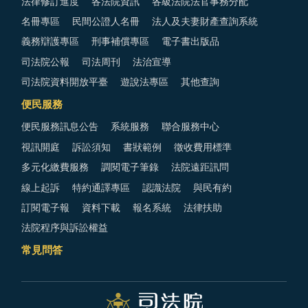
法律修訂進度
各法院資訊
各級法院法官事務分配
名冊專區
民間公證人名冊
法人及夫妻財產查詢系統
義務辯護專區
刑事補償專區
電子書出版品
司法院公報
司法周刊
法治宣導
司法院資料開放平臺
遊說法專區
其他查詢
便民服務
便民服務訊息公告
系統服務
聯合服務中心
視訊開庭
訴訟須知
書狀範例
徵收費用標準
多元化繳費服務
調閱電子筆錄
法院遠距訊問
線上起訴
特約通譯專區
認識法院
與民有約
訂閱電子報
資料下載
報名系統
法律扶助
法院程序與訴訟權益
常見問答