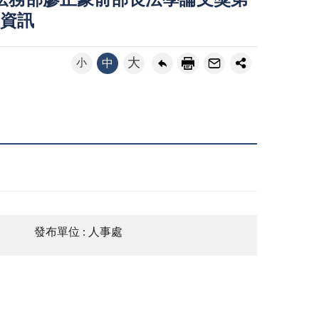
法務部廖正豪前部長法學論文獎第
關資訊
大
小
中
發布單位 : 人事處