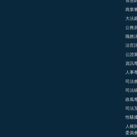
智慧
商業
大法
公務
職務
法官
公證
資訊
人事
司法
司法
政風
司法
性騷
人權
委員