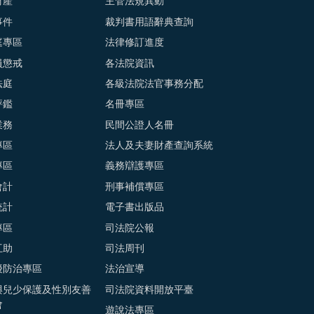
財產
主管法規異動
事件
裁判書用語辭典查詢
庭專區
法律修訂進度
員懲戒
各法院資訊
法庭
各級法院法官事務分配
評鑑
名冊專區
業務
民間公證人名冊
專區
法人及夫妻財產查詢系統
專區
義務辯護專區
會計
刑事補償專區
統計
電子書出版品
專區
司法院公報
互助
司法周刊
擾防治專區
法治宣導
與兒少保護及性別友善
司法院資料開放平臺
會
遊說法專區