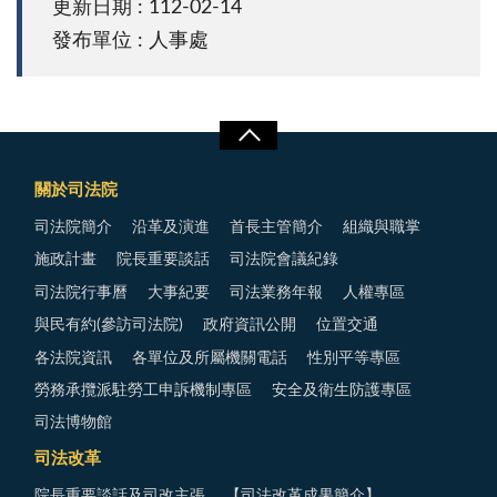
更新日期 : 112-02-14
發布單位 : 人事處
關於司法院
司法院簡介
沿革及演進
首長主管簡介
組織與職掌
施政計畫
院長重要談話
司法院會議紀錄
司法院行事曆
大事紀要
司法業務年報
人權專區
與民有約(參訪司法院)
政府資訊公開
位置交通
各法院資訊
各單位及所屬機關電話
性別平等專區
勞務承攬派駐勞工申訴機制專區
安全及衛生防護專區
司法博物館
司法改革
院長重要談話及司改主張
【司法改革成果簡介】