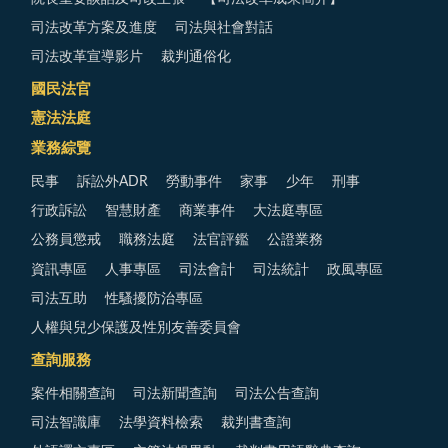
司法改革方案及進度
司法與社會對話
司法改革宣導影片
裁判通俗化
國民法官
憲法法庭
業務綜覽
民事
訴訟外ADR
勞動事件
家事
少年
刑事
行政訴訟
智慧財產
商業事件
大法庭專區
公務員懲戒
職務法庭
法官評鑑
公證業務
資訊專區
人事專區
司法會計
司法統計
政風專區
司法互助
性騷擾防治專區
人權與兒少保護及性別友善委員會
查詢服務
案件相關查詢
司法新聞查詢
司法公告查詢
司法智識庫
法學資料檢索
裁判書查詢