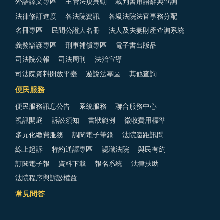
外語譯文專區
主管法規異動
裁判書用語辭典查詢
法律修訂進度
各法院資訊
各級法院法官事務分配
名冊專區
民間公證人名冊
法人及夫妻財產查詢系統
義務辯護專區
刑事補償專區
電子書出版品
司法院公報
司法周刊
法治宣導
司法院資料開放平臺
遊說法專區
其他查詢
便民服務
便民服務訊息公告
系統服務
聯合服務中心
視訊開庭
訴訟須知
書狀範例
徵收費用標準
多元化繳費服務
調閱電子筆錄
法院遠距訊問
線上起訴
特約通譯專區
認識法院
與民有約
訂閱電子報
資料下載
報名系統
法律扶助
法院程序與訴訟權益
常見問答