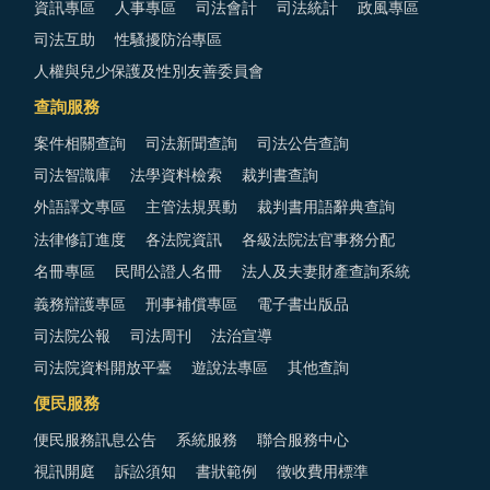
資訊專區
人事專區
司法會計
司法統計
政風專區
司法互助
性騷擾防治專區
人權與兒少保護及性別友善委員會
查詢服務
案件相關查詢
司法新聞查詢
司法公告查詢
司法智識庫
法學資料檢索
裁判書查詢
外語譯文專區
主管法規異動
裁判書用語辭典查詢
法律修訂進度
各法院資訊
各級法院法官事務分配
名冊專區
民間公證人名冊
法人及夫妻財產查詢系統
義務辯護專區
刑事補償專區
電子書出版品
司法院公報
司法周刊
法治宣導
司法院資料開放平臺
遊說法專區
其他查詢
便民服務
便民服務訊息公告
系統服務
聯合服務中心
視訊開庭
訴訟須知
書狀範例
徵收費用標準