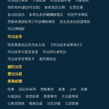
司法院行事曆
大事紀要
司法業務年報
人權專區
與民有約(參訪司法院)
政府資訊公開
位置交通
各法院資訊
各單位及所屬機關電話
性別平等專區
勞務承攬派駐勞工申訴機制專區
安全及衛生防護專區
司法博物館
司法改革
院長重要談話及司改主張
【司法改革成果簡介】
司法改革方案及進度
司法與社會對話
司法改革宣導影片
裁判通俗化
國民法官
憲法法庭
業務綜覽
民事
訴訟外ADR
勞動事件
家事
少年
刑事
行政訴訟
智慧財產
商業事件
大法庭專區
公務員懲戒
職務法庭
法官評鑑
公證業務