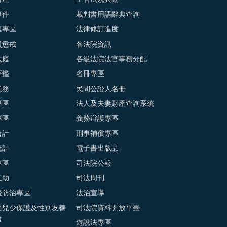
事件
裁判書用語辭典查詢
庭專區
法律修訂進度
員懲戒
各法院資訊
法庭
各級法院法官事務分配
評鑑
名冊專區
業務
民間公證人名冊
專區
法人及夫妻財產查詢系統
專區
義務辯護專區
會計
刑事補償專區
統計
電子書出版品
專區
司法院公報
互助
司法周刊
擾防治專區
法治宣導
與兒少保護及性別友善
司法院資料開放平臺
會
遊說法專區