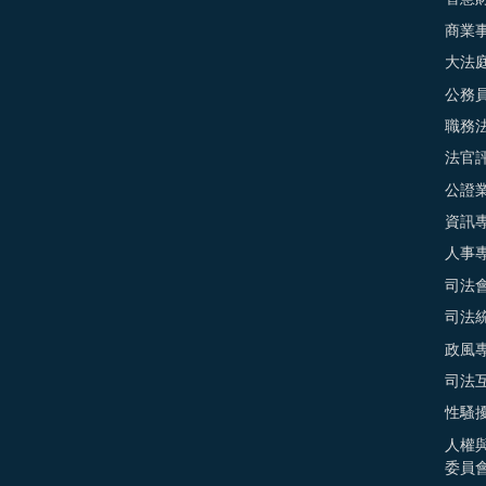
商業
大法
公務
職務
法官
公證
資訊
人事
司法
司法
政風
司法
性騷
人權
委員