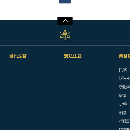
國民法官
憲法法庭
業務
民事
訴訟外
勞動
家事
少年
刑事
行政
智慧