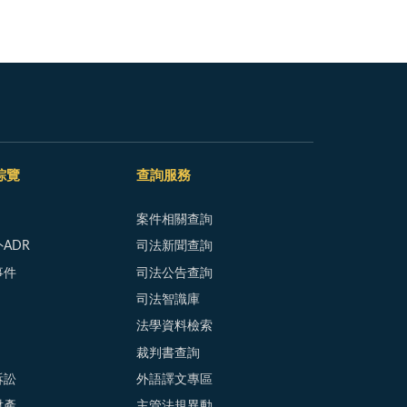
綜覽
查詢服務
案件相關查詢
ADR
司法新聞查詢
事件
司法公告查詢
司法智識庫
法學資料檢索
裁判書查詢
訴訟
外語譯文專區
財產
主管法規異動