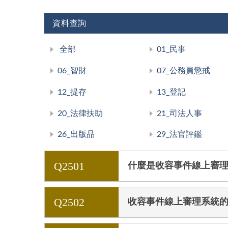
資料查詢
全部
01_民事
06_智財
07_公務員懲戒
12_提存
13_登記
20_法律扶助
21_司法人事
26_出版品
29_法官評鑑
Q2501
什麼是收容事件線上審
Q2502
收容事件線上審理系統