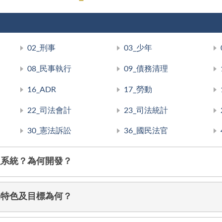
02_刑事
03_少年
08_民事執行
09_債務清理
16_ADR
17_勞動
22_司法會計
23_司法統計
30_憲法訴訟
36_國民法官
理系統？為何開發？
的特色及目標為何？