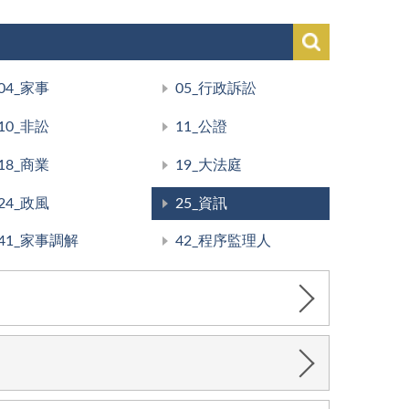
04_家事
05_行政訴訟
10_非訟
11_公證
18_商業
19_大法庭
24_政風
25_資訊
41_家事調解
42_程序監理人