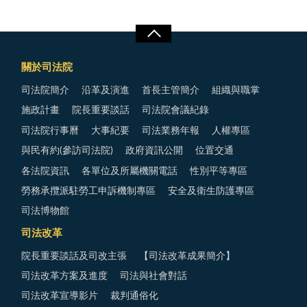
關於司法院
司法院簡介
沿革及演進
首長主管簡介
組織與職掌
施政計畫
院長重要談話
司法院會議紀錄
司法院行事曆
大事紀要
司法業務年報
人權專區
與民有約(參訪司法院)
政府資訊公開
位置交通
各法院資訊
各單位及所屬機關電話
性別平等專區
勞務承攬派駐勞工申訴機制專區
安全及衛生防護專區
司法博物館
司法改革
院長重要談話及司改主張
【司法改革成果簡介】
司法改革方案及進度
司法與社會對話
司法改革宣導影片
裁判通俗化