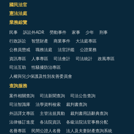
國民法官
憲法法庭
業務綜覽
民事
訴訟外ADR
勞動事件
家事
少年
刑事
行政訴訟
智慧財產
商業事件
大法庭專區
公務員懲戒
職務法庭
法官評鑑
公證業務
資訊專區
人事專區
司法會計
司法統計
政風專區
司法互助
性騷擾防治專區
人權與兒少保護及性別友善委員會
查詢服務
案件相關查詢
司法新聞查詢
司法公告查詢
司法智識庫
法學資料檢索
裁判書查詢
外語譯文專區
主管法規異動
裁判書用語辭典查詢
法律修訂進度
各法院資訊
各級法院法官事務分配
名冊專區
民間公證人名冊
法人及夫妻財產查詢系統