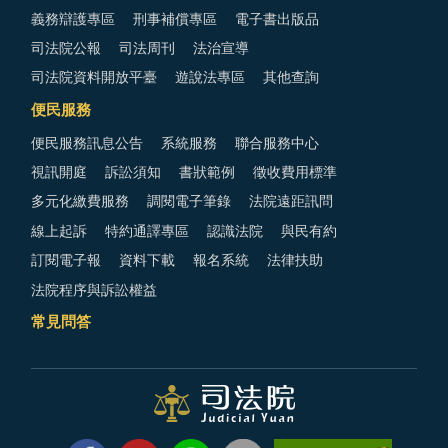
義務辯護專區
刑事補償專區
電子書出版品
司法院公報
司法周刊
法治宣導
司法院資料開放平臺
遊說法專區
其他查詢
便民服務
便民服務訊息公告
系統服務
聯合服務中心
視訊開庭
訴訟須知
書狀範例
徵收費用標準
多元化繳費服務
調閱電子筆錄
法院遠距訊問
線上起訴
特約通譯專區
認識法院
與民有約
訂閱電子報
資料下載
報名系統
法律扶助
法院程序與訴訟權益
常見問答