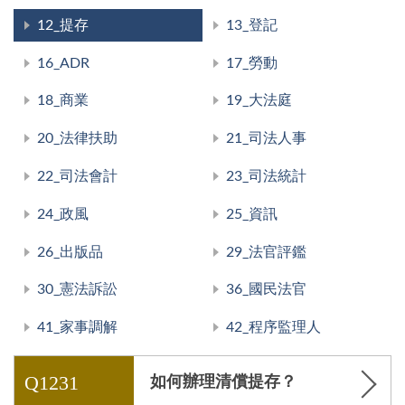
12_提存
13_登記
16_ADR
17_勞動
18_商業
19_大法庭
20_法律扶助
21_司法人事
22_司法會計
23_司法統計
24_政風
25_資訊
26_出版品
29_法官評鑑
30_憲法訴訟
36_國民法官
41_家事調解
42_程序監理人
Q1231
如何辦理清償提存？