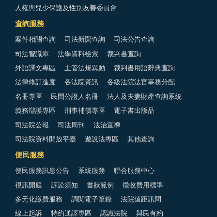
人權與兒少保護及性別友善委員會
查詢服務
案件相關查詢
司法新聞查詢
司法公告查詢
司法智識庫
法學資料檢索
裁判書查詢
外語譯文專區
主管法規異動
裁判書用語辭典查詢
法律修訂進度
各法院資訊
各級法院法官事務分配
名冊專區
民間公證人名冊
法人及夫妻財產查詢系統
義務辯護專區
刑事補償專區
電子書出版品
司法院公報
司法周刊
法治宣導
司法院資料開放平臺
遊說法專區
其他查詢
便民服務
便民服務訊息公告
系統服務
聯合服務中心
視訊開庭
訴訟須知
書狀範例
徵收費用標準
多元化繳費服務
調閱電子筆錄
法院遠距訊問
線上起訴
特約通譯專區
認識法院
與民有約