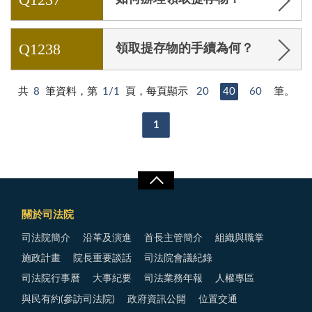
Q1238
領取提存物的手續為何？
共
8
筆資料，第
1/1
頁，每頁顯示
20
40
60
筆。
1
關於司法院
司法院簡介
沿革及演進
首長主管簡介
組織與職掌
施政計畫
院長重要談話
司法院會議紀錄
司法院行事曆
大事紀要
司法業務年報
人權專區
與民有約(參訪司法院)
政府資訊公開
位置交通