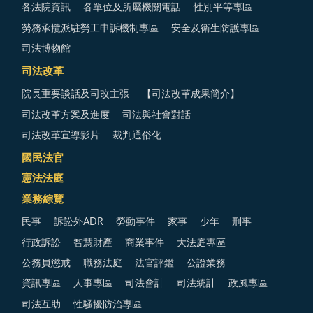
各法院資訊
各單位及所屬機關電話
性別平等專區
勞務承攬派駐勞工申訴機制專區
安全及衛生防護專區
司法博物館
司法改革
院長重要談話及司改主張
【司法改革成果簡介】
司法改革方案及進度
司法與社會對話
司法改革宣導影片
裁判通俗化
國民法官
憲法法庭
業務綜覽
民事
訴訟外ADR
勞動事件
家事
少年
刑事
行政訴訟
智慧財產
商業事件
大法庭專區
公務員懲戒
職務法庭
法官評鑑
公證業務
資訊專區
人事專區
司法會計
司法統計
政風專區
司法互助
性騷擾防治專區