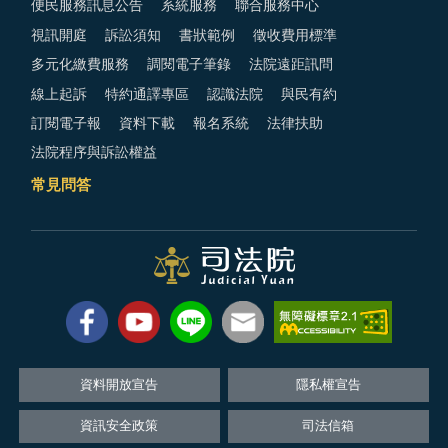
便民服務訊息公告
系統服務
聯合服務中心
視訊開庭
訴訟須知
書狀範例
徵收費用標準
多元化繳費服務
調閱電子筆錄
法院遠距訊問
線上起訴
特約通譯專區
認識法院
與民有約
訂閱電子報
資料下載
報名系統
法律扶助
法院程序與訴訟權益
常見問答
資料開放宣告
隱私權宣告
資訊安全政策
司法信箱