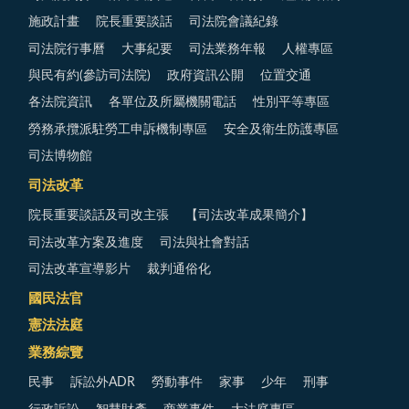
施政計畫
院長重要談話
司法院會議紀錄
司法院行事曆
大事紀要
司法業務年報
人權專區
與民有約(參訪司法院)
政府資訊公開
位置交通
各法院資訊
各單位及所屬機關電話
性別平等專區
勞務承攬派駐勞工申訴機制專區
安全及衛生防護專區
司法博物館
司法改革
院長重要談話及司改主張
【司法改革成果簡介】
司法改革方案及進度
司法與社會對話
司法改革宣導影片
裁判通俗化
國民法官
憲法法庭
業務綜覽
民事
訴訟外ADR
勞動事件
家事
少年
刑事