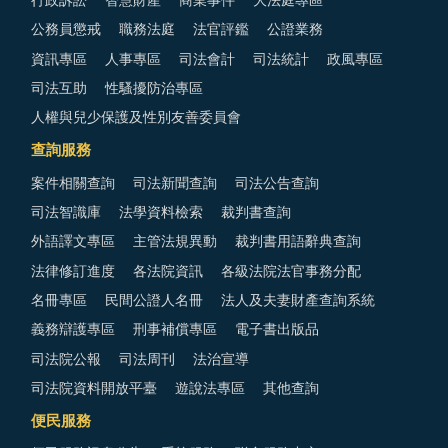
行政訴訟
智慧財產
商業事件
大法庭專區
公務員懲戒
職務法庭
法官評鑑
公證業務
資訊專區
人事專區
司法會計
司法統計
政風專區
司法互助
性騷擾防治專區
人權與兒少保護及性別友善委員會
查詢服務
案件相關查詢
司法新聞查詢
司法公告查詢
司法智識庫
法學資料檢索
裁判書查詢
外語譯文專區
主管法規異動
裁判書用語辭典查詢
法律修訂進度
各法院資訊
各級法院法官事務分配
名冊專區
民間公證人名冊
法人及夫妻財產查詢系統
義務辯護專區
刑事補償專區
電子書出版品
司法院公報
司法周刊
法治宣導
司法院資料開放平臺
遊說法專區
其他查詢
便民服務