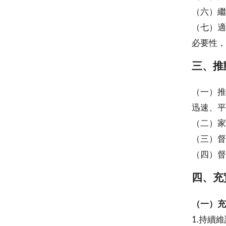
（六）繼
（七）適
必要性，
三、推
（一）推
迅速、平
（二）家
（三）督
（四）督
四、充
（一）充
1.持續