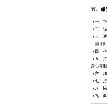
五、維
（一）督
（二）強
（三）適
「消除對
（四）持
（五）持
身心障礙
（六）加
（七）持
（八）協
（九）健