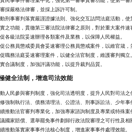
實民事事件審理集中化，強化第一審事實審功能，使第一審
審採嚴格法律審，並採上訴許可制。
動刑事審判落實嚴謹證據法則、強化交互詰問法庭活動，使
實之功能，貫徹第三審法院法律審之原則，對於重大案件速
促各級法院妥速辦理各類案件及業務，以保障人民權益。
促公務員懲戒委員會妥速審理公務員懲戒案件，以維官箴，
促職務法庭妥速審理案件，以健全法官制度，維護審判獨立
實合議制度，加強評議功能，以提升裁判品質。
極健全法制，增進司法效能
動人民參與審判制度，強化司法透明度，提升人民對司法之
修強制執行法、債務清理法、公證法、刑事訴訟法、少年事
續推動法官審判專業化，加強專家諮詢制度及專業或特殊案
議國家賠償、選舉罷免事件劃歸行政法院審理之可行性及相
續推動落實家事事件法核心制度，增進家事事件處理效能。