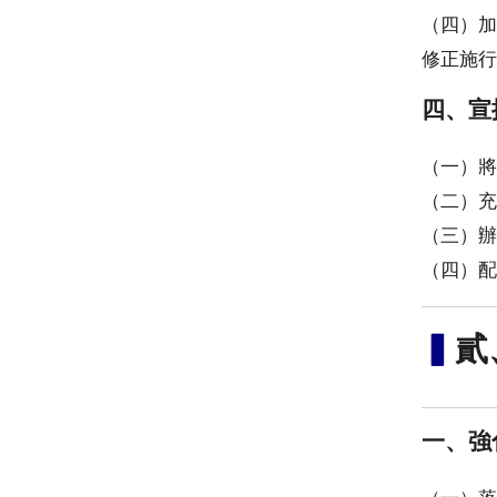
（四）加
修正施行
四、宣
（一）將
（二）充
（三）辦
（四）配
▍
貳
一、強