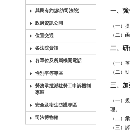
一、強
與民有約(參訪司法院)
政府資訊公開
（一）提
（二）函
位置交通
二、研
各法院資訊
各單位及所屬機關電話
（一）落
（二）研
性別平等專區
三、加
勞務承攬派駐勞工申訴機制
專區
（一）規
安全及衛生防護專區
理。
司法博物館
（二）彙
（三）譯