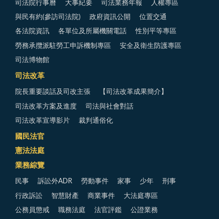
司法院行事曆
大事紀要
司法業務年報
人權專區
與民有約(參訪司法院)
政府資訊公開
位置交通
各法院資訊
各單位及所屬機關電話
性別平等專區
勞務承攬派駐勞工申訴機制專區
安全及衛生防護專區
司法博物館
司法改革
院長重要談話及司改主張
【司法改革成果簡介】
司法改革方案及進度
司法與社會對話
司法改革宣導影片
裁判通俗化
國民法官
憲法法庭
業務綜覽
民事
訴訟外ADR
勞動事件
家事
少年
刑事
行政訴訟
智慧財產
商業事件
大法庭專區
公務員懲戒
職務法庭
法官評鑑
公證業務