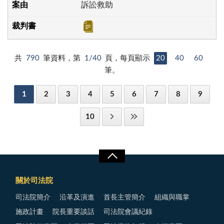
訴訟救助
共
790
筆資料，第
1/40
頁，每頁顯示
20
40
60
筆。
1
2
3
4
5
6
7
8
9
10
關於司法院
司法院簡介
沿革及演進
首長主管簡介
組織與職掌
施政計畫
院長重要談話
司法院會議紀錄