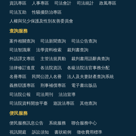
資訊專區
人事專區
司法會計
司法統計
政風專區
司法互助
性騷擾防治專區
人權與兒少保護及性別友善委員會
查詢服務
案件相關查詢
司法新聞查詢
司法公告查詢
司法智識庫
法學資料檢索
裁判書查詢
外語譯文專區
主管法規異動
裁判書用語辭典查詢
法律修訂進度
各法院資訊
各級法院法官事務分配
名冊專區
民間公證人名冊
法人及夫妻財產查詢系統
義務辯護專區
刑事補償專區
電子書出版品
司法院公報
司法周刊
法治宣導
司法院資料開放平臺
遊說法專區
其他查詢
便民服務
便民服務訊息公告
系統服務
聯合服務中心
視訊開庭
訴訟須知
書狀範例
徵收費用標準