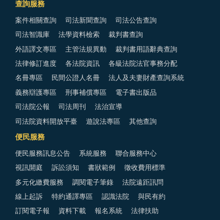
查詢服務
案件相關查詢
司法新聞查詢
司法公告查詢
司法智識庫
法學資料檢索
裁判書查詢
外語譯文專區
主管法規異動
裁判書用語辭典查詢
法律修訂進度
各法院資訊
各級法院法官事務分配
名冊專區
民間公證人名冊
法人及夫妻財產查詢系統
義務辯護專區
刑事補償專區
電子書出版品
司法院公報
司法周刊
法治宣導
司法院資料開放平臺
遊說法專區
其他查詢
便民服務
便民服務訊息公告
系統服務
聯合服務中心
視訊開庭
訴訟須知
書狀範例
徵收費用標準
多元化繳費服務
調閱電子筆錄
法院遠距訊問
線上起訴
特約通譯專區
認識法院
與民有約
訂閱電子報
資料下載
報名系統
法律扶助