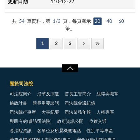
110-12-22
共
54
筆資料，第
1/3
頁，每頁顯示
20
40
60
筆。
1
2
3
關於司法院
司法院簡介
沿革及演進
首長主管簡介
組織與職掌
施政計畫
院長重要談話
司法院會議紀錄
司法院行事曆
大事紀要
司法業務年報
人權專區
與民有約(參訪司法院)
政府資訊公開
位置交通
各法院資訊
各單位及所屬機關電話
性別平等專區