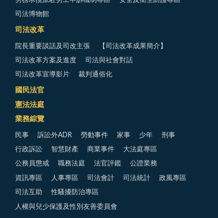
勞務承攬派駐勞工申訴機制專區
安全及衛生防護專區
司法博物館
司法改革
院長重要談話及司改主張
【司法改革成果簡介】
司法改革方案及進度
司法與社會對話
司法改革宣導影片
裁判通俗化
國民法官
憲法法庭
業務綜覽
民事
訴訟外ADR
勞動事件
家事
少年
刑事
行政訴訟
智慧財產
商業事件
大法庭專區
公務員懲戒
職務法庭
法官評鑑
公證業務
資訊專區
人事專區
司法會計
司法統計
政風專區
司法互助
性騷擾防治專區
人權與兒少保護及性別友善委員會