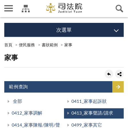
次選單
首頁
便民服務
書狀範例
家事
家事
範例查詢
全部
0411_家事起訴狀
0412_家事調解
0413_家事聲請/請求
0414_家事陳報/陳明/聲
0499_家事其它