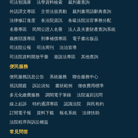
司法智識庫
法學資料檢索
裁判書查詢
外語譯文專區
主管法規異動
裁判書用語辭典查詢
法律修訂進度
各法院資訊
各級法院法官事務分配
名冊專區
民間公證人名冊
法人及夫妻財產查詢系統
義務辯護專區
刑事補償專區
電子書出版品
司法院公報
司法周刊
法治宣導
司法院資料開放平臺
遊說法專區
其他查詢
便民服務
便民服務訊息公告
系統服務
聯合服務中心
視訊開庭
訴訟須知
書狀範例
徵收費用標準
多元化繳費服務
調閱電子筆錄
法院遠距訊問
線上起訴
特約通譯專區
認識法院
與民有約
訂閱電子報
資料下載
報名系統
法律扶助
法院程序與訴訟權益
常見問答