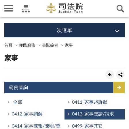
次選單
首頁
便民服務
書狀範例
家事
家事
範例查詢
全部
0411_家事起訴狀
0412_家事調解
0413_家事聲請/請求
0414_家事陳報/陳明/聲
0499_家事其它