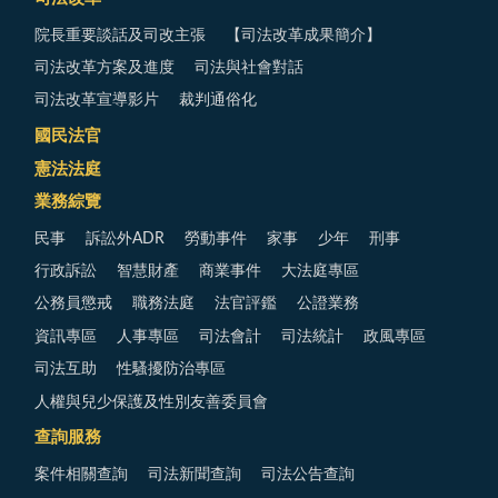
院長重要談話及司改主張
【司法改革成果簡介】
司法改革方案及進度
司法與社會對話
司法改革宣導影片
裁判通俗化
國民法官
憲法法庭
業務綜覽
民事
訴訟外ADR
勞動事件
家事
少年
刑事
行政訴訟
智慧財產
商業事件
大法庭專區
公務員懲戒
職務法庭
法官評鑑
公證業務
資訊專區
人事專區
司法會計
司法統計
政風專區
司法互助
性騷擾防治專區
人權與兒少保護及性別友善委員會
查詢服務
案件相關查詢
司法新聞查詢
司法公告查詢