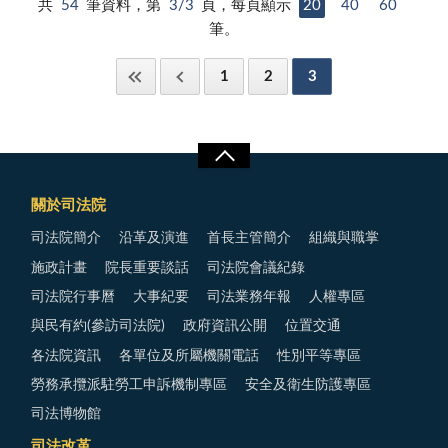
共
54
筆資料，第
3/3
頁，每頁顯示
20
40
60
筆。
1
2
3
關於司法院
司法院簡介
沿革及演進
首長主管簡介
組織與職掌
施政計畫
院長重要談話
司法院會議紀錄
司法院行事曆
大事紀要
司法業務年報
人權專區
與民有約(參訪司法院)
政府資訊公開
位置交通
各法院資訊
各單位及所屬機關電話
性別平等專區
勞務承攬派駐勞工申訴機制專區
安全及衛生防護專區
司法博物館
司法改革