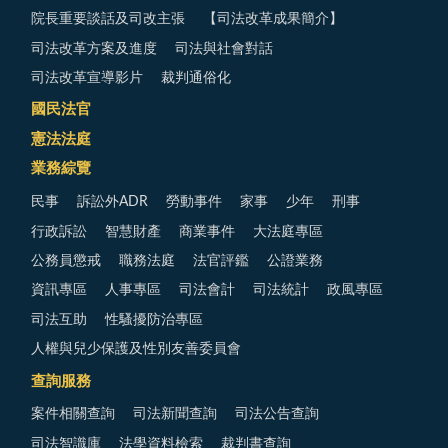
院長重要談話及司改主張
【司法改革成果簡介】
司法改革方案及進度
司法與社會對話
司法改革宣導影片
裁判通俗化
國民法官
憲法法庭
業務綜覽
民事
訴訟外ADR
勞動事件
家事
少年
刑事
行政訴訟
智慧財產
商業事件
大法庭專區
公務員懲戒
職務法庭
法官評鑑
公證業務
資訊專區
人事專區
司法會計
司法統計
政風專區
司法互助
性騷擾防治專區
人權與兒少保護及性別友善委員會
查詢服務
案件相關查詢
司法新聞查詢
司法公告查詢
司法智識庫
法學資料檢索
裁判書查詢