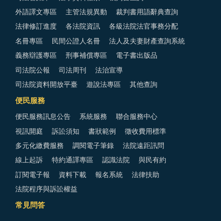
外語譯文專區
主管法規異動
裁判書用語辭典查詢
法律修訂進度
各法院資訊
各級法院法官事務分配
名冊專區
民間公證人名冊
法人及夫妻財產查詢系統
義務辯護專區
刑事補償專區
電子書出版品
司法院公報
司法周刊
法治宣導
司法院資料開放平臺
遊說法專區
其他查詢
便民服務
便民服務訊息公告
系統服務
聯合服務中心
視訊開庭
訴訟須知
書狀範例
徵收費用標準
多元化繳費服務
調閱電子筆錄
法院遠距訊問
線上起訴
特約通譯專區
認識法院
與民有約
訂閱電子報
資料下載
報名系統
法律扶助
法院程序與訴訟權益
常見問答