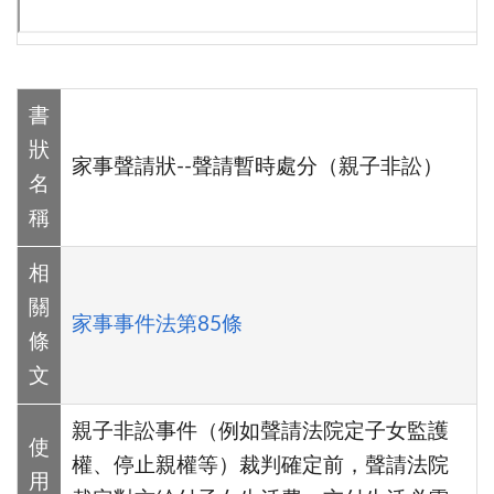
書
狀
家事聲請狀--聲請暫時處分（親子非訟）
名
稱
相
關
家事事件法第85條
條
文
親子非訟事件（例如聲請法院定子女監護
使
權、停止親權等）裁判確定前，聲請法院
用