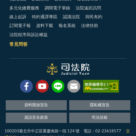
多元化繳費服務
調閱電子筆錄
法院遠距訊問
線上起訴
特約通譯專區
認識法院
與民有約
訂閱電子報
資料下載
報名系統
法律扶助
法院程序與訴訟權益
常見問答
資料開放宣告
隱私權宣告
資訊安全政策
司法信箱
100203臺北市中正區重慶南路一段 124 號 電話：02-23618577
交