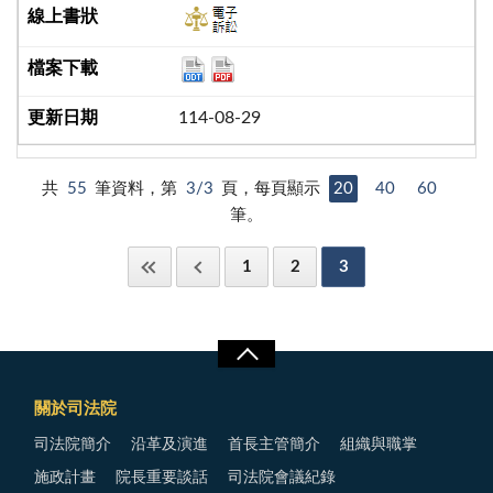
114-08-29
共
55
筆資料，第
3/3
頁，每頁顯示
20
40
60
筆。
1
2
3
關於司法院
司法院簡介
沿革及演進
首長主管簡介
組織與職掌
施政計畫
院長重要談話
司法院會議紀錄