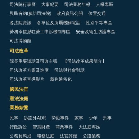
司法院行事曆
大事紀要
司法業務年報
人權專區
與民有約(參訪司法院)
政府資訊公開
位置交通
各法院資訊
各單位及所屬機關電話
性別平等專區
勞務承攬派駐勞工申訴機制專區
安全及衛生防護專區
司法博物館
司法改革
院長重要談話及司改主張
【司法改革成果簡介】
司法改革方案及進度
司法與社會對話
司法改革宣導影片
裁判通俗化
國民法官
憲法法庭
業務綜覽
民事
訴訟外ADR
勞動事件
家事
少年
刑事
行政訴訟
智慧財產
商業事件
大法庭專區
公務員懲戒
職務法庭
法官評鑑
公證業務