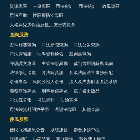
資訊專區
人事專區
司法會計
司法統計
政風專區
司法互助
性騷擾防治專區
人權與兒少保護及性別友善委員會
查詢服務
案件相關查詢
司法新聞查詢
司法公告查詢
司法智識庫
法學資料檢索
裁判書查詢
外語譯文專區
主管法規異動
裁判書用語辭典查詢
法律修訂進度
各法院資訊
各級法院法官事務分配
名冊專區
民間公證人名冊
法人及夫妻財產查詢系統
義務辯護專區
刑事補償專區
電子書出版品
司法院公報
司法周刊
法治宣導
司法院資料開放平臺
遊說法專區
其他查詢
便民服務
便民服務訊息公告
系統服務
聯合服務中心
視訊開庭
訴訟須知
書狀範例
徵收費用標準