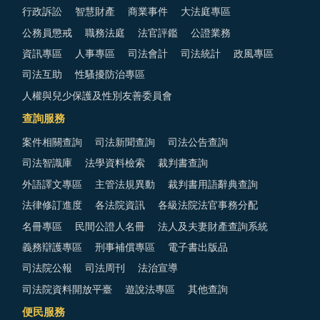
行政訴訟
智慧財產
商業事件
大法庭專區
公務員懲戒
職務法庭
法官評鑑
公證業務
資訊專區
人事專區
司法會計
司法統計
政風專區
司法互助
性騷擾防治專區
人權與兒少保護及性別友善委員會
查詢服務
案件相關查詢
司法新聞查詢
司法公告查詢
司法智識庫
法學資料檢索
裁判書查詢
外語譯文專區
主管法規異動
裁判書用語辭典查詢
法律修訂進度
各法院資訊
各級法院法官事務分配
名冊專區
民間公證人名冊
法人及夫妻財產查詢系統
義務辯護專區
刑事補償專區
電子書出版品
司法院公報
司法周刊
法治宣導
司法院資料開放平臺
遊說法專區
其他查詢
便民服務