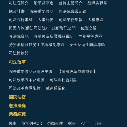
司法院簡介
沿革及演進
首長主管簡介
組織與職掌
施政計畫
院長重要談話
司法院會議紀錄
司法院行事曆
大事紀要
司法業務年報
人權專區
與民有約(參訪司法院)
政府資訊公開
位置交通
各法院資訊
各單位及所屬機關電話
性別平等專區
勞務承攬派駐勞工申訴機制專區
安全及衛生防護專區
司法博物館
司法改革
院長重要談話及司改主張
【司法改革成果簡介】
司法改革方案及進度
司法與社會對話
司法改革宣導影片
裁判通俗化
國民法官
憲法法庭
業務綜覽
民事
訴訟外ADR
勞動事件
家事
少年
刑事