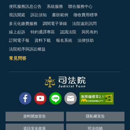
便民服務訊息公告
系統服務
聯合服務中心
視訊開庭
訴訟須知
書狀範例
徵收費用標準
多元化繳費服務
調閱電子筆錄
法院遠距訊問
線上起訴
特約通譯專區
認識法院
與民有約
訂閱電子報
資料下載
報名系統
法律扶助
法院程序與訴訟權益
常見問答
資料開放宣告
隱私權宣告
資訊安全政策
司法信箱