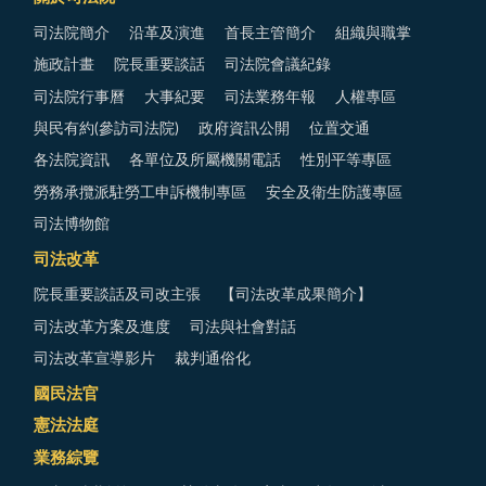
司法院簡介
沿革及演進
首長主管簡介
組織與職掌
施政計畫
院長重要談話
司法院會議紀錄
司法院行事曆
大事紀要
司法業務年報
人權專區
與民有約(參訪司法院)
政府資訊公開
位置交通
各法院資訊
各單位及所屬機關電話
性別平等專區
勞務承攬派駐勞工申訴機制專區
安全及衛生防護專區
司法博物館
司法改革
院長重要談話及司改主張
【司法改革成果簡介】
司法改革方案及進度
司法與社會對話
司法改革宣導影片
裁判通俗化
國民法官
憲法法庭
業務綜覽