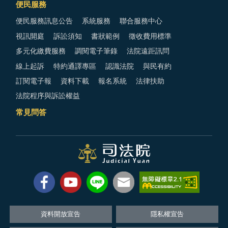
便民服務
便民服務訊息公告
系統服務
聯合服務中心
視訊開庭
訴訟須知
書狀範例
徵收費用標準
多元化繳費服務
調閱電子筆錄
法院遠距訊問
線上起訴
特約通譯專區
認識法院
與民有約
訂閱電子報
資料下載
報名系統
法律扶助
法院程序與訴訟權益
常見問答
資料開放宣告
隱私權宣告