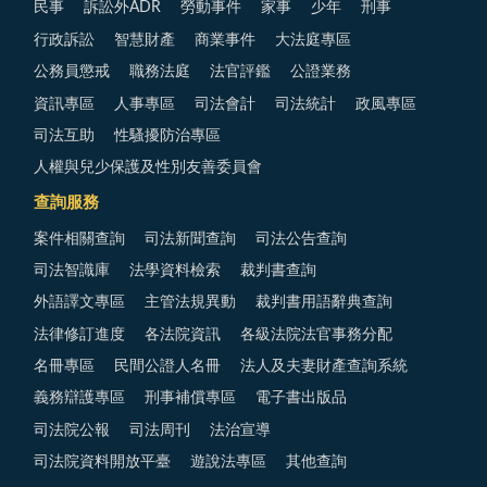
民事
訴訟外ADR
勞動事件
家事
少年
刑事
行政訴訟
智慧財產
商業事件
大法庭專區
公務員懲戒
職務法庭
法官評鑑
公證業務
資訊專區
人事專區
司法會計
司法統計
政風專區
司法互助
性騷擾防治專區
人權與兒少保護及性別友善委員會
查詢服務
案件相關查詢
司法新聞查詢
司法公告查詢
司法智識庫
法學資料檢索
裁判書查詢
外語譯文專區
主管法規異動
裁判書用語辭典查詢
法律修訂進度
各法院資訊
各級法院法官事務分配
名冊專區
民間公證人名冊
法人及夫妻財產查詢系統
義務辯護專區
刑事補償專區
電子書出版品
司法院公報
司法周刊
法治宣導
司法院資料開放平臺
遊說法專區
其他查詢