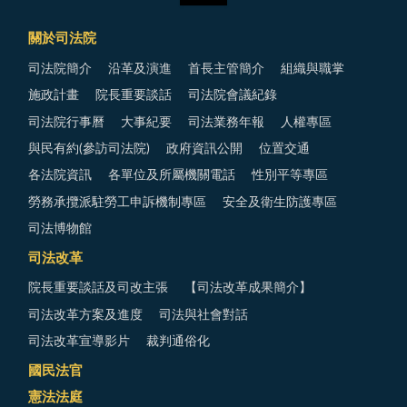
關於司法院
司法院簡介
沿革及演進
首長主管簡介
組織與職掌
施政計畫
院長重要談話
司法院會議紀錄
司法院行事曆
大事紀要
司法業務年報
人權專區
與民有約(參訪司法院)
政府資訊公開
位置交通
各法院資訊
各單位及所屬機關電話
性別平等專區
勞務承攬派駐勞工申訴機制專區
安全及衛生防護專區
司法博物館
司法改革
院長重要談話及司改主張
【司法改革成果簡介】
司法改革方案及進度
司法與社會對話
司法改革宣導影片
裁判通俗化
國民法官
憲法法庭