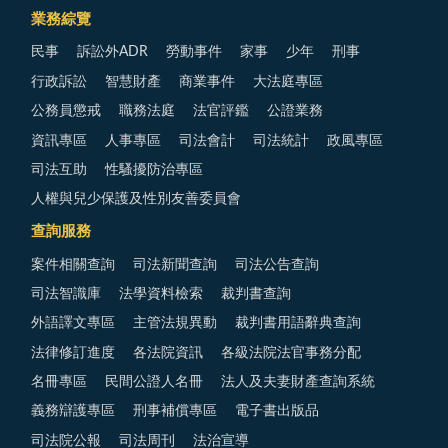
業務綜覽
民事
訴訟外ADR
勞動事件
家事
少年
刑事
行政訴訟
智慧財產
商業事件
大法庭專區
公務員懲戒
職務法庭
法官評鑑
公證業務
資訊專區
人事專區
司法會計
司法統計
政風專區
司法互助
性騷擾防治專區
人權與兒少保護及性別友善委員會
查詢服務
案件相關查詢
司法新聞查詢
司法公告查詢
司法智識庫
法學資料檢索
裁判書查詢
外語譯文專區
主管法規異動
裁判書用語辭典查詢
法律修訂進度
各法院資訊
各級法院法官事務分配
名冊專區
民間公證人名冊
法人及夫妻財產查詢系統
義務辯護專區
刑事補償專區
電子書出版品
司法院公報
司法周刊
法治宣導