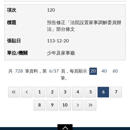
120
預告修正「法院設置家事調解委員辦
法」部分條文
113-12-20
少年及家事廳
共
728
筆資料，第
6/37
頁，每頁顯示
20
40
60
筆。
1
2
3
4
5
6
7
8
9
10