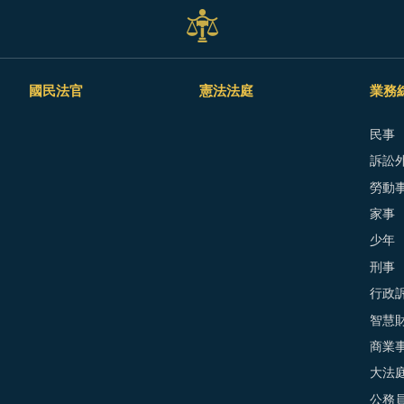
國民法官
憲法法庭
業務
民事
訴訟外
勞動
家事
少年
刑事
行政
智慧
商業
大法
公務