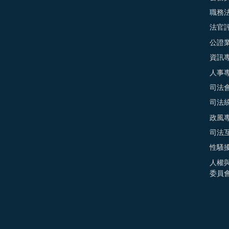
職務
法官
公證
資訊
人事
司法
司法
政風
司法
性騷
人權
委員