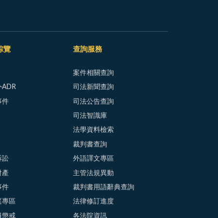
綜覽
查詢服務
案件相關查詢
ADR
司法新聞查詢
事件
司法公告查詢
司法智識庫
法學資料檢索
裁判書查詢
訴訟
外語譯文專區
財產
主管法規異動
事件
裁判書用語辭典查詢
庭專區
法律修訂進度
員懲戒
各法院資訊