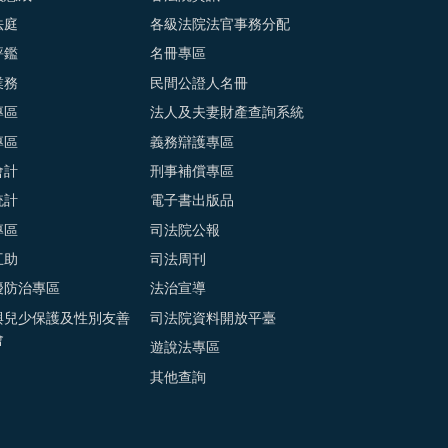
法庭
各級法院法官事務分配
評鑑
名冊專區
業務
民間公證人名冊
專區
法人及夫妻財產查詢系統
專區
義務辯護專區
會計
刑事補償專區
統計
電子書出版品
專區
司法院公報
互助
司法周刊
擾防治專區
法治宣導
與兒少保護及性別友善
司法院資料開放平臺
會
遊說法專區
其他查詢