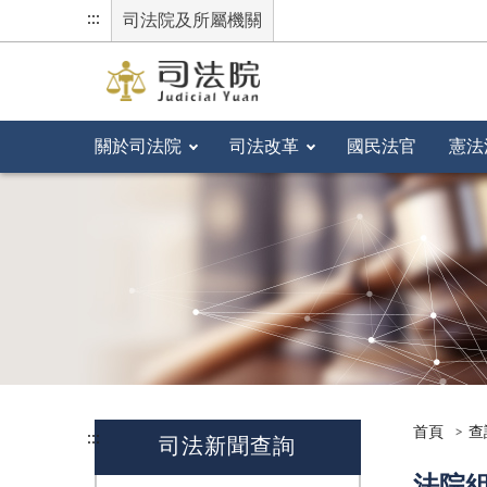
:::
司法院及所屬機關
關於司法院
司法改革
國民法官
憲法
首頁
查
:::
司法新聞查詢