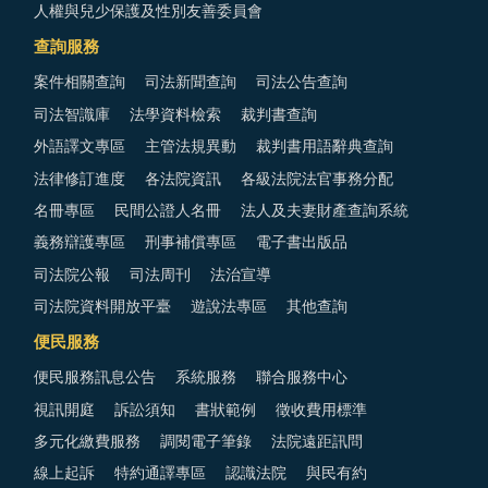
人權與兒少保護及性別友善委員會
查詢服務
案件相關查詢
司法新聞查詢
司法公告查詢
司法智識庫
法學資料檢索
裁判書查詢
外語譯文專區
主管法規異動
裁判書用語辭典查詢
法律修訂進度
各法院資訊
各級法院法官事務分配
名冊專區
民間公證人名冊
法人及夫妻財產查詢系統
義務辯護專區
刑事補償專區
電子書出版品
司法院公報
司法周刊
法治宣導
司法院資料開放平臺
遊說法專區
其他查詢
便民服務
便民服務訊息公告
系統服務
聯合服務中心
視訊開庭
訴訟須知
書狀範例
徵收費用標準
多元化繳費服務
調閱電子筆錄
法院遠距訊問
線上起訴
特約通譯專區
認識法院
與民有約