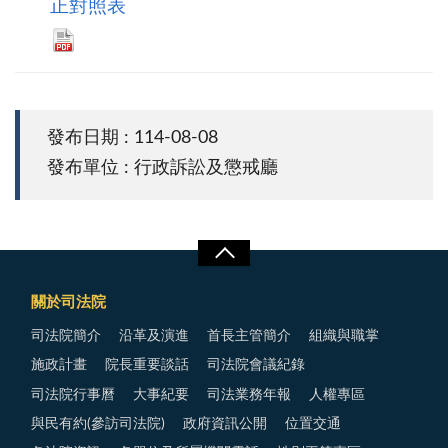
正對照表
發布日期 : 114-08-08
發布單位 : 行政訴訟及懲戒廳
關於司法院
司法院簡介
沿革及演進
首長主管簡介
組織與職掌
施政計畫
院長重要談話
司法院會議紀錄
司法院行事曆
大事紀要
司法業務年報
人權專區
與民有約(參訪司法院)
政府資訊公開
位置交通