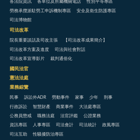
各法院資訊
各單位及所屬機關電話
性別平等專區
勞務承攬派駐勞工申訴機制專區
安全及衛生防護專區
司法博物館
司法改革
院長重要談話及司改主張
【司法改革成果簡介】
司法改革方案及進度
司法與社會對話
司法改革宣導影片
裁判通俗化
國民法官
憲法法庭
業務綜覽
民事
訴訟外ADR
勞動事件
家事
少年
刑事
行政訴訟
智慧財產
商業事件
大法庭專區
公務員懲戒
職務法庭
法官評鑑
公證業務
資訊專區
人事專區
司法會計
司法統計
政風專區
司法互助
性騷擾防治專區