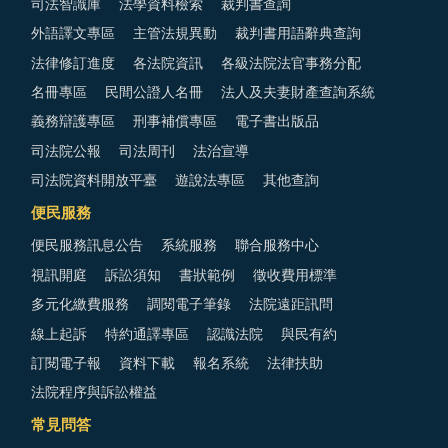
司法智識庫
法學資料檢索
裁判書查詢
外語譯文專區
主管法規異動
裁判書用語辭典查詢
法律修訂進度
各法院資訊
各級法院法官事務分配
名冊專區
民間公證人名冊
法人及夫妻財產查詢系統
義務辯護專區
刑事補償專區
電子書出版品
司法院公報
司法周刊
法治宣導
司法院資料開放平臺
遊說法專區
其他查詢
便民服務
便民服務訊息公告
系統服務
聯合服務中心
視訊開庭
訴訟須知
書狀範例
徵收費用標準
多元化繳費服務
調閱電子筆錄
法院遠距訊問
線上起訴
特約通譯專區
認識法院
與民有約
訂閱電子報
資料下載
報名系統
法律扶助
法院程序與訴訟權益
常見問答