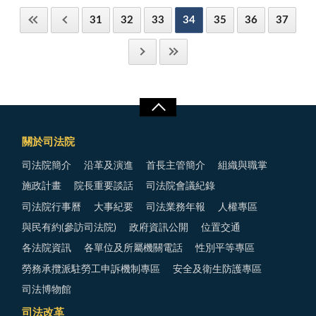
31
32
33
34
35
36
37
關於司法院
司法院簡介
沿革及演進
首長主管簡介
組織與職掌
施政計畫
院長重要談話
司法院會議紀錄
司法院行事曆
大事紀要
司法業務年報
人權專區
與民有約(參訪司法院)
政府資訊公開
位置交通
各法院資訊
各單位及所屬機關電話
性別平等專區
勞務承攬派駐勞工申訴機制專區
安全及衛生防護專區
司法博物館
司法改革