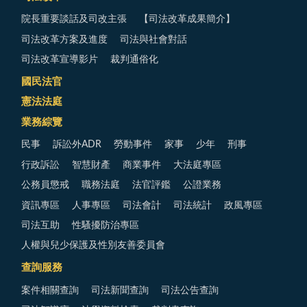
院長重要談話及司改主張
【司法改革成果簡介】
司法改革方案及進度
司法與社會對話
司法改革宣導影片
裁判通俗化
國民法官
憲法法庭
業務綜覽
民事
訴訟外ADR
勞動事件
家事
少年
刑事
行政訴訟
智慧財產
商業事件
大法庭專區
公務員懲戒
職務法庭
法官評鑑
公證業務
資訊專區
人事專區
司法會計
司法統計
政風專區
司法互助
性騷擾防治專區
人權與兒少保護及性別友善委員會
查詢服務
案件相關查詢
司法新聞查詢
司法公告查詢