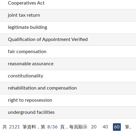
Cooperatives Act
joint tax return
legitimate building
Qualification of Appointment Verified
fair compensation
reasonable assurance
constitutionality
rehabilitation and compensation
right to repossession
underground facilities
共
2121
筆資料，第
8/36
頁，每頁顯示
20
40
60
筆。