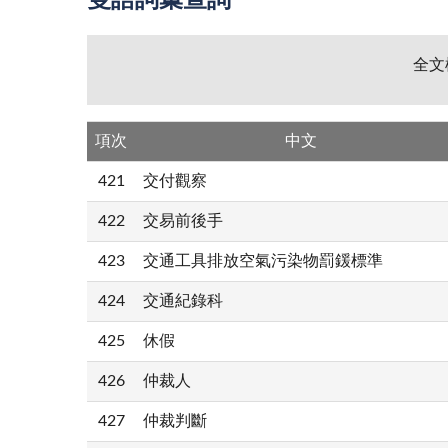
雙語詞彙查詢
全文
項次
中文
421
交付觀察
422
交易前後手
423
交通工具排放空氣污染物罰鍰標準
424
交通紀錄科
425
休假
426
仲裁人
427
仲裁判斷