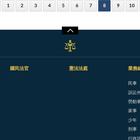
1
2
3
4
5
6
7
8
9
10
國民法官
憲法法庭
業務
民事
訴訟外
勞動
家事
少年
刑事
行政