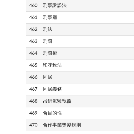
460
刑事訴訟法
461
刑事廳
462
刑法
463
刑罰
464
刑罰權
465
印花稅法
466
同居
467
同居義務
468
吊銷駕駛執照
469
合目的性
470
合作事業獎勵規則