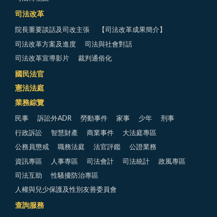
司法改革
院長重要談話及司改主張
【司法改革成果簡介】
司法改革方案及進度
司法與社會對話
司法改革宣導影片
裁判通俗化
國民法官
憲法法庭
業務綜覽
民事
訴訟外ADR
勞動事件
家事
少年
刑事
行政訴訟
智慧財產
商業事件
大法庭專區
公務員懲戒
職務法庭
法官評鑑
公證業務
資訊專區
人事專區
司法會計
司法統計
政風專區
司法互助
性騷擾防治專區
人權與兒少保護及性別友善委員會
查詢服務