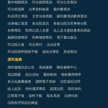
案件相關查詢
司法新聞查詢
司法公告查詢
司法智識庫
法學資料檢索
裁判書查詢
外語譯文專區
主管法規異動
裁判書用語辭典查詢
法律修訂進度
各法院資訊
各級法院法官事務分配
名冊專區
民間公證人名冊
法人及夫妻財產查詢系統
義務辯護專區
刑事補償專區
電子書出版品
司法院公報
司法周刊
法治宣導
司法院資料開放平臺
遊說法專區
其他查詢
便民服務
便民服務訊息公告
系統服務
聯合服務中心
視訊開庭
訴訟須知
書狀範例
徵收費用標準
多元化繳費服務
調閱電子筆錄
法院遠距訊問
線上起訴
特約通譯專區
認識法院
與民有約
訂閱電子報
資料下載
報名系統
法律扶助
法院程序與訴訟權益