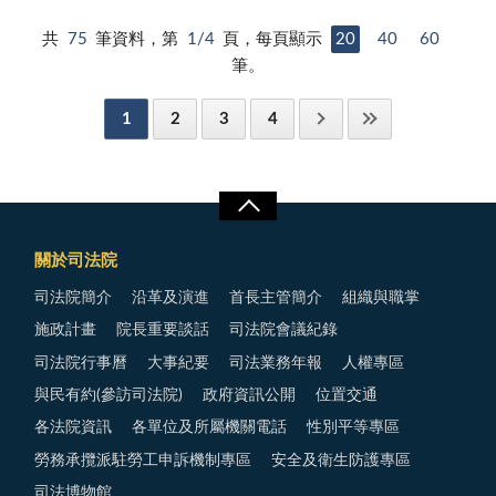
共
75
筆資料，第
1/4
頁，每頁顯示
20
40
60
筆。
1
2
3
4
關於司法院
司法院簡介
沿革及演進
首長主管簡介
組織與職掌
施政計畫
院長重要談話
司法院會議紀錄
司法院行事曆
大事紀要
司法業務年報
人權專區
與民有約(參訪司法院)
政府資訊公開
位置交通
各法院資訊
各單位及所屬機關電話
性別平等專區
勞務承攬派駐勞工申訴機制專區
安全及衛生防護專區
司法博物館