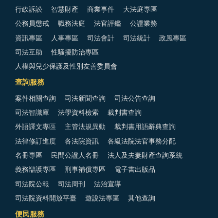
行政訴訟
智慧財產
商業事件
大法庭專區
公務員懲戒
職務法庭
法官評鑑
公證業務
資訊專區
人事專區
司法會計
司法統計
政風專區
司法互助
性騷擾防治專區
人權與兒少保護及性別友善委員會
查詢服務
案件相關查詢
司法新聞查詢
司法公告查詢
司法智識庫
法學資料檢索
裁判書查詢
外語譯文專區
主管法規異動
裁判書用語辭典查詢
法律修訂進度
各法院資訊
各級法院法官事務分配
名冊專區
民間公證人名冊
法人及夫妻財產查詢系統
義務辯護專區
刑事補償專區
電子書出版品
司法院公報
司法周刊
法治宣導
司法院資料開放平臺
遊說法專區
其他查詢
便民服務