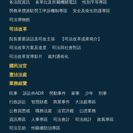
各法院資訊
各單位及所屬機關電話
性別平等專區
勞務承攬派駐勞工申訴機制專區
安全及衛生防護專區
司法博物館
司法改革
院長重要談話及司改主張
【司法改革成果簡介】
司法改革方案及進度
司法與社會對話
司法改革宣導影片
裁判通俗化
國民法官
憲法法庭
業務綜覽
民事
訴訟外ADR
勞動事件
家事
少年
刑事
行政訴訟
智慧財產
商業事件
大法庭專區
公務員懲戒
職務法庭
法官評鑑
公證業務
資訊專區
人事專區
司法會計
司法統計
政風專區
司法互助
性騷擾防治專區