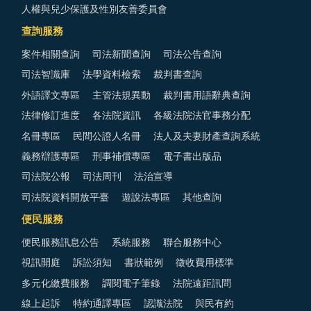
人權與兒少保護及性別友善委員會
查詢服務
案件相關查詢
司法新聞查詢
司法公告查詢
司法智識庫
法學資料檢索
裁判書查詢
外語譯文專區
主管法規異動
裁判書用語辭典查詢
法律修訂進度
各法院資訊
各級法院法官事務分配
名冊專區
民間公證人名冊
法人及夫妻財產查詢系統
義務辯護專區
刑事補償專區
電子書出版品
司法院公報
司法周刊
法治宣導
司法院資料開放平臺
遊說法專區
其他查詢
便民服務
便民服務訊息公告
系統服務
聯合服務中心
視訊開庭
訴訟須知
書狀範例
徵收費用標準
多元化繳費服務
調閱電子筆錄
法院遠距訊問
線上起訴
特約通譯專區
認識法院
與民有約