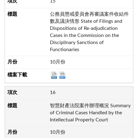
15
公務員懲戒委員會再審議案件收結件
數及議決情形 State of Filings and
Dispositions of Re-adjudication
Cases in the Commission on the
Disciplinary Sanctions of
Functionaries
10月份
16
智慧財產法院案件辦理概況 Summary
of Criminal Cases Handled by the
Intellectual Property Court
10月份