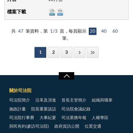
共
47
筆資料，第
1/3
頁，每頁顯示
20
40
60
筆。
1
2
3
關於司法院
司法院簡介
沿革及演進
首長主管簡介
組織與職掌
施政計畫
院長重要談話
司法院會議紀錄
司法院行事曆
大事紀要
司法業務年報
人權專區
與民有約(參訪司法院)
政府資訊公開
位置交通