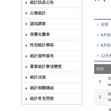
統計訊息公告
公務統計
認知調查
全部
視覺化圖表
4月份
性別統計專區
8月份
12月
統計資料發布
重要統計事項變更
項次
統計法規
司
1
a
統計相關連結
司
2
統計常見問答
Y
大