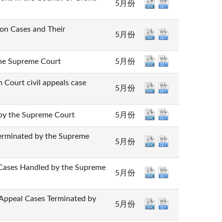
5月份
Cases and Their
5月份
 Supreme Court
5月份
t civil appeals case
5月份
the Supreme Court
5月份
nated by the Supreme
5月份
 Handled by the Supreme
5月份
l Cases Terminated by
5月份