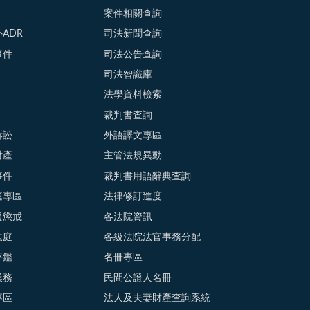
案件相關查詢
ADR
司法新聞查詢
事件
司法公告查詢
司法智識庫
法學資料檢索
裁判書查詢
訴訟
外語譯文專區
財產
主管法規異動
事件
裁判書用語辭典查詢
庭專區
法律修訂進度
員懲戒
各法院資訊
法庭
各級法院法官事務分配
評鑑
名冊專區
業務
民間公證人名冊
專區
法人及夫妻財產查詢系統