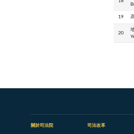
18
B
19
高
地
20
Y
關於司法院
司法改革