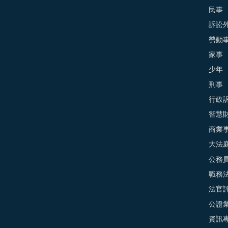
民事
訴訟外
勞動
家事
少年
刑事
行政
智慧
商業
大法
公務
職務
法官
公證
資訊