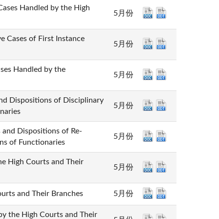
 Handled by the High
5月份
s of First Instance
5月份
Handled by the
5月份
sitions of Disciplinary
5月份
naries
spositions of Re-
5月份
ns of Functionaries
igh Courts and Their
5月份
s and Their Branches
5月份
e High Courts and Their