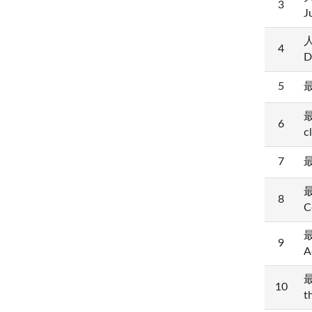
3
J
人
4
D
5
最
最
6
c
7
最
最
8
C
最
9
A
最
10
t