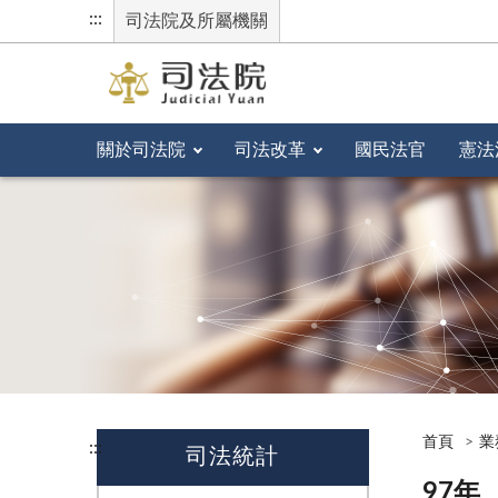
:::
司法院及所屬機關
關於司法院
司法改革
國民法官
憲法
首頁
業
:::
司法統計
97年