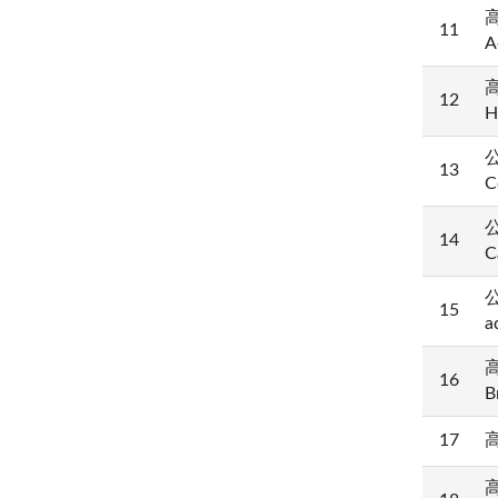
高
11
A
高
12
H
公
13
C
公
14
C
公
15
a
高
16
B
17
高
高