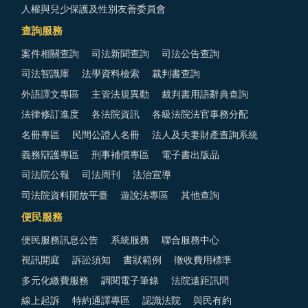
人權與兒少保護及性別友善委員會
查詢服務
案件相關查詢
司法新聞查詢
司法公告查詢
司法智識庫
法學資料檢索
裁判書查詢
外語譯文專區
主管法規異動
裁判書用語辭典查詢
法律修訂進度
各法院資訊
各級法院法官事務分配
名冊專區
民間公證人名冊
法人及夫妻財產查詢系統
義務辯護專區
刑事補償專區
電子書出版品
司法院公報
司法周刊
法治宣導
司法院資料開放平臺
遊說法專區
其他查詢
便民服務
便民服務訊息公告
系統服務
聯合服務中心
視訊開庭
訴訟須知
書狀範例
徵收費用標準
多元化繳費服務
調閱電子筆錄
法院遠距訊問
線上起訴
特約通譯專區
認識法院
與民有約