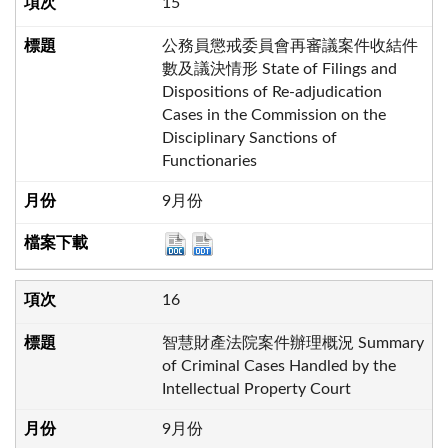
15
公務員懲戒委員會再審議案件收結件
數及議決情形 State of Filings and
Dispositions of Re-adjudication
Cases in the Commission on the
Disciplinary Sanctions of
Functionaries
9月份
16
智慧財產法院案件辦理概況 Summary
of Criminal Cases Handled by the
Intellectual Property Court
9月份