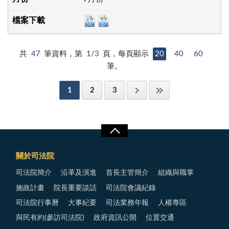
共
47
筆資料，第
1/3
頁，每頁顯示
20
40
60
筆。
1
2
3
關於司法院
司法院簡介
沿革及演進
首長主管簡介
組織與職掌
施政計畫
院長重要談話
司法院會議紀錄
司法院行事曆
大事紀要
司法業務年報
人權專區
與民有約(參訪司法院)
政府資訊公開
位置交通