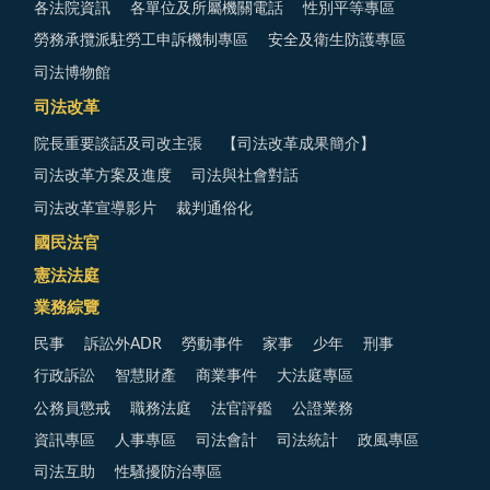
各法院資訊
各單位及所屬機關電話
性別平等專區
勞務承攬派駐勞工申訴機制專區
安全及衛生防護專區
司法博物館
司法改革
院長重要談話及司改主張
【司法改革成果簡介】
司法改革方案及進度
司法與社會對話
司法改革宣導影片
裁判通俗化
國民法官
憲法法庭
業務綜覽
民事
訴訟外ADR
勞動事件
家事
少年
刑事
行政訴訟
智慧財產
商業事件
大法庭專區
公務員懲戒
職務法庭
法官評鑑
公證業務
資訊專區
人事專區
司法會計
司法統計
政風專區
司法互助
性騷擾防治專區