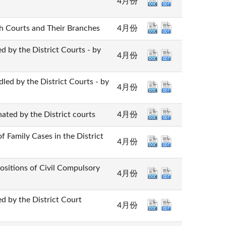
4月份
urts and Their Branches
4月份
he District Courts - by
4月份
the District Courts - by
4月份
by the District courts
4月份
ily Cases in the District
4月份
ns of Civil Compulsory
4月份
the District Court
4月份