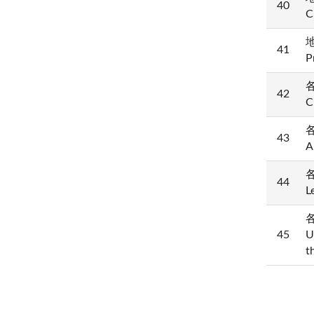
40
C
地
41
P
各
42
C
各
43
A
各
44
L
各
45
U
t