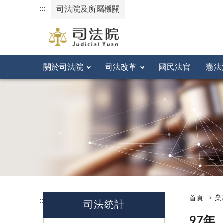
:::
司法院及所屬機關
關於司法院
司法改革
國民法官
憲法
首頁
業
:::
司法統計
97年