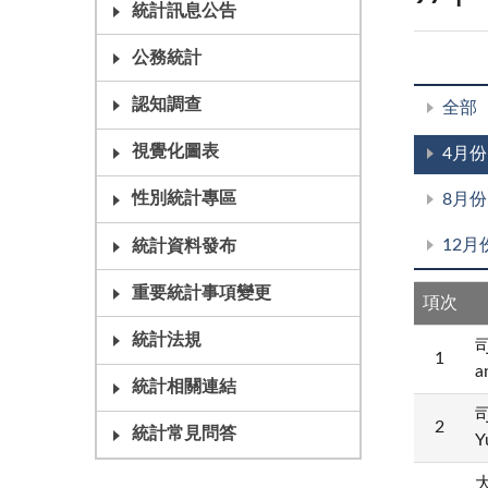
統計訊息公告
公務統計
認知調查
全部
視覺化圖表
4月份
性別統計專區
8月份
12月
統計資料發布
重要統計事項變更
項次
統計法規
司
1
a
統計相關連結
司
2
統計常見問答
Y
大