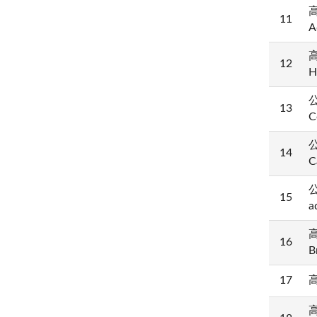
高
11
A
高
12
H
公
13
C
公
14
C
公
15
a
高
16
B
17
高
高