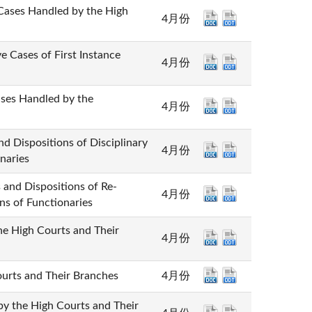
 Handled by the High
4月份
s of First Instance
4月份
Handled by the
4月份
sitions of Disciplinary
4月份
naries
spositions of Re-
4月份
ns of Functionaries
igh Courts and Their
4月份
s and Their Branches
4月份
e High Courts and Their