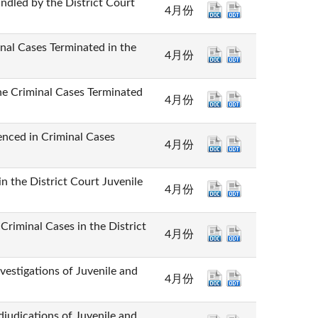
by the District Court
4月份
ases Terminated in the
4月份
minal Cases Terminated
4月份
in Criminal Cases
4月份
 District Court Juvenile
4月份
nal Cases in the District
4月份
ations of Juvenile and
4月份
tions of Juvenile and