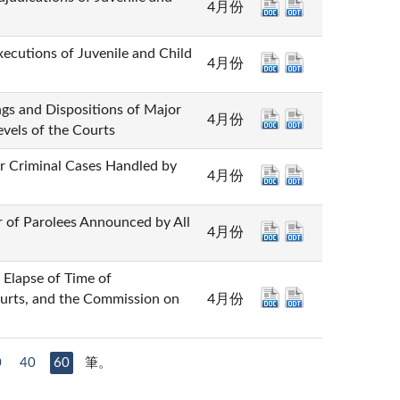
4月份
ns of Juvenile and Child
4月份
Dispositions of Major
4月份
evels of the Courts
minal Cases Handled by
4月份
Parolees Announced by All
4月份
e of Time of
ourts, and the Commission on
4月份
0
40
60
筆。