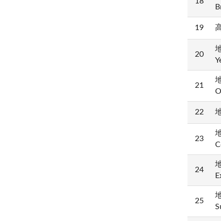
18
B
19
高
地
20
Y
地
21
O
22
地
地
23
C
地
24
E
地
25
S