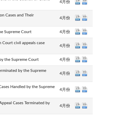
4月份
Cases and Their
4月份
 Supreme Court
4月份
t civil appeals case
4月份
the Supreme Court
4月份
nated by the Supreme
4月份
 Handled by the Supreme
4月份
l Cases Terminated by
4月份