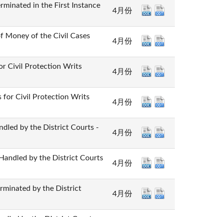
ed in the First Instance
4月份
y of the Civil Cases
4月份
l Protection Writs
4月份
vil Protection Writs
4月份
y the District Courts -
4月份
d by the District Courts
4月份
ted by the District
4月份