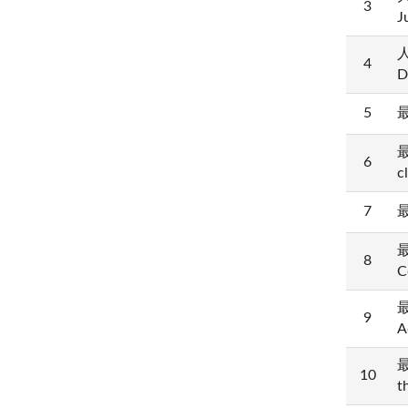
3
J
人
4
D
5
最
最
6
c
7
最
最
8
C
最
9
A
最
10
t