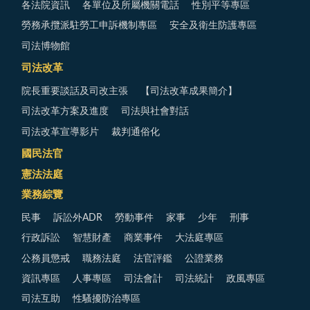
各法院資訊
各單位及所屬機關電話
性別平等專區
勞務承攬派駐勞工申訴機制專區
安全及衛生防護專區
司法博物館
司法改革
院長重要談話及司改主張
【司法改革成果簡介】
司法改革方案及進度
司法與社會對話
司法改革宣導影片
裁判通俗化
國民法官
憲法法庭
業務綜覽
民事
訴訟外ADR
勞動事件
家事
少年
刑事
行政訴訟
智慧財產
商業事件
大法庭專區
公務員懲戒
職務法庭
法官評鑑
公證業務
資訊專區
人事專區
司法會計
司法統計
政風專區
司法互助
性騷擾防治專區