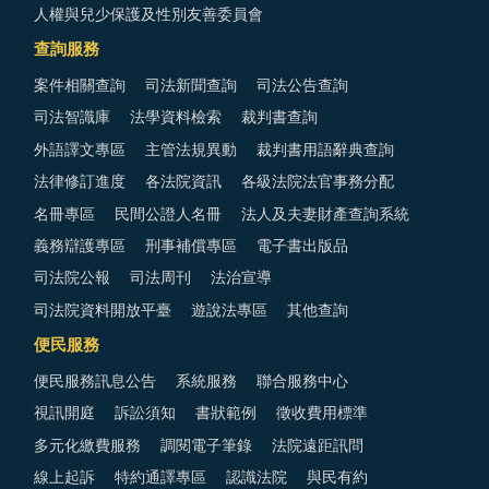
人權與兒少保護及性別友善委員會
查詢服務
案件相關查詢
司法新聞查詢
司法公告查詢
司法智識庫
法學資料檢索
裁判書查詢
外語譯文專區
主管法規異動
裁判書用語辭典查詢
法律修訂進度
各法院資訊
各級法院法官事務分配
名冊專區
民間公證人名冊
法人及夫妻財產查詢系統
義務辯護專區
刑事補償專區
電子書出版品
司法院公報
司法周刊
法治宣導
司法院資料開放平臺
遊說法專區
其他查詢
便民服務
便民服務訊息公告
系統服務
聯合服務中心
視訊開庭
訴訟須知
書狀範例
徵收費用標準
多元化繳費服務
調閱電子筆錄
法院遠距訊問
線上起訴
特約通譯專區
認識法院
與民有約