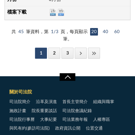
共
45
筆資料，第
1/3
頁，每頁顯示
20
40
60
筆。
1
2
3
關於司法院
司法院簡介
沿革及演進
首長主管簡介
組織與職掌
施政計畫
院長重要談話
司法院會議紀錄
司法院行事曆
大事紀要
司法業務年報
人權專區
與民有約(參訪司法院)
政府資訊公開
位置交通