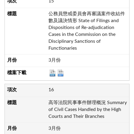
15
公務員懲戒委員會再審議案件收結件
數及議決情形 State of Filings and
Dispositions of Re-adjudication
Cases in the Commission on the
Disciplinary Sanctions of
Functionaries
3月份
16
高等法院民事事件辦理概況 Summary
of Civil Cases Handled by the High
Courts and Their Branches
3月份