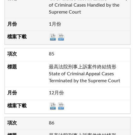
of Criminal Cases Handled by the
Supreme Court
1月份
85
最高法院刑事上訴案件終結情形
State of Criminal Appeal Cases
Terminated by the Supreme Court
12月份
86