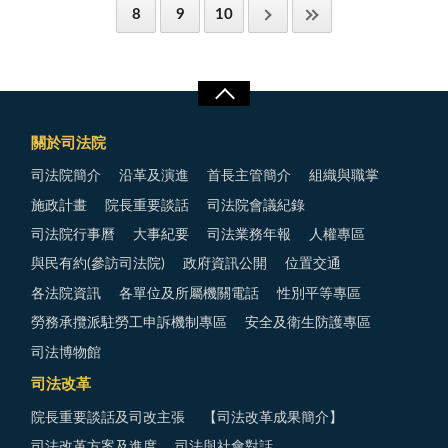
8
9
10
關於司法院
司法院簡介
沿革及演進
首長主管簡介
組織與職掌
施政計畫
院長重要談話
司法院會議紀錄
司法院行事曆
大事紀要
司法業務年報
人權專區
與民有約(參訪司法院)
政府資訊公開
位置交通
各法院資訊
各單位及所屬機關電話
性別平等專區
勞務承攬派駐勞工申訴機制專區
安全及衛生防護專區
司法博物館
司法改革
院長重要談話及司改主張
【司法改革成果簡介】
司法改革方案及進度
司法與社會對話