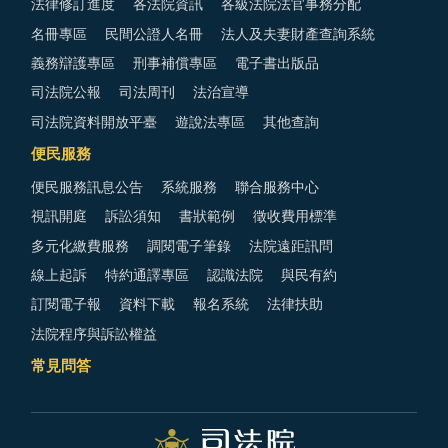
法律修訂進度
各法院資訊
各級法院法官事務分配
名冊專區
民間公證人名冊
法人及夫妻財產查詢系統
義務辯護專區
刑事補償專區
電子書出版品
司法院公報
司法周刊
法治宣導
司法院資料開放平臺
遊說法專區
其他查詢
便民服務
便民服務訊息公告
系統服務
聯合服務中心
視訊開庭
訴訟須知
書狀範例
徵收費用標準
多元化繳費服務
調閱電子筆錄
法院遠距訊問
線上起訴
特約通譯專區
認識法院
與民有約
訂閱電子報
資料下載
報名系統
法律扶助
法院程序與訴訟權益
常見問答