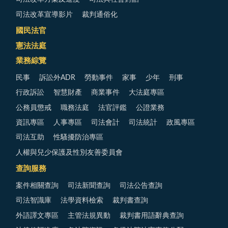
司法改革宣導影片
裁判通俗化
國民法官
憲法法庭
業務綜覽
民事
訴訟外ADR
勞動事件
家事
少年
刑事
行政訴訟
智慧財產
商業事件
大法庭專區
公務員懲戒
職務法庭
法官評鑑
公證業務
資訊專區
人事專區
司法會計
司法統計
政風專區
司法互助
性騷擾防治專區
人權與兒少保護及性別友善委員會
查詢服務
案件相關查詢
司法新聞查詢
司法公告查詢
司法智識庫
法學資料檢索
裁判書查詢
外語譯文專區
主管法規異動
裁判書用語辭典查詢