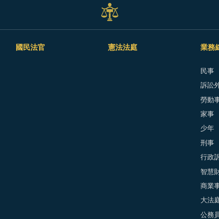
國民法官
憲法法庭
業務
民事
訴訟外
勞動
家事
少年
刑事
行政
智慧
商業
大法
公務