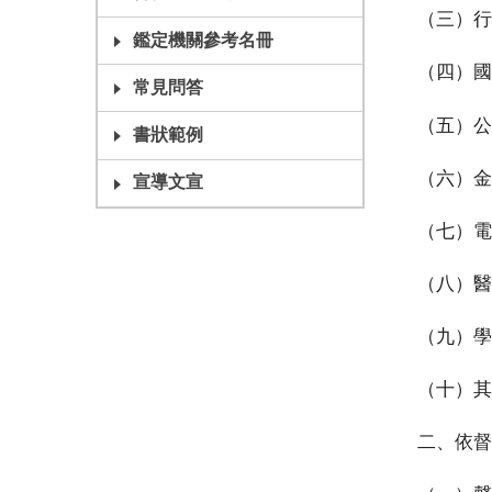
（三）行
鑑定機關參考名冊
（四）國
常見問答
（五）公
書狀範例
（六）金
宣導文宣
（七）電
（八）醫
（九）學
（十）其
二、依督