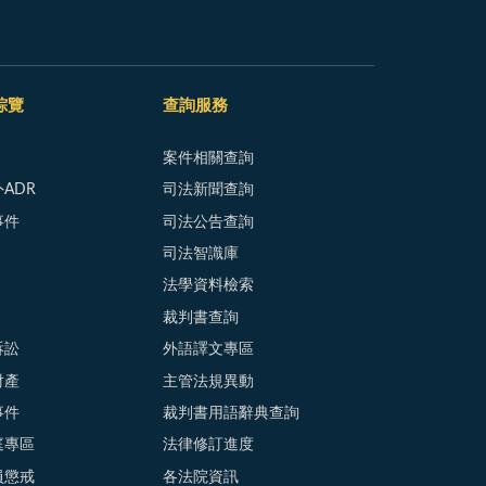
綜覽
查詢服務
案件相關查詢
ADR
司法新聞查詢
事件
司法公告查詢
司法智識庫
法學資料檢索
裁判書查詢
訴訟
外語譯文專區
財產
主管法規異動
事件
裁判書用語辭典查詢
庭專區
法律修訂進度
員懲戒
各法院資訊