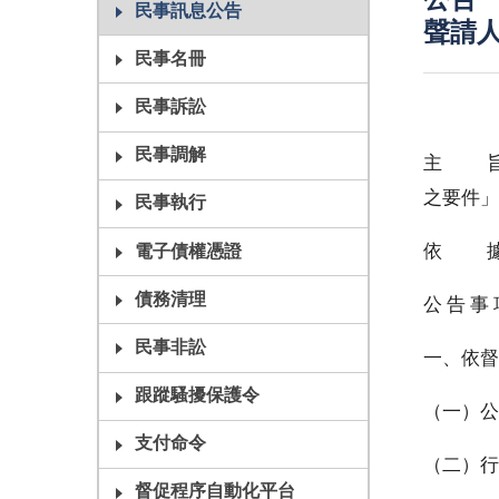
公告
民事訊息公告
聲請
民事名冊
民事訴訟
民事調解
主 旨
之要件」
民事執行
依 據
電子債權憑證
債務清理
公 告 事
民事非訟
一、依督
跟蹤騷擾保護令
（一）公
支付命令
（二）行
督促程序自動化平台