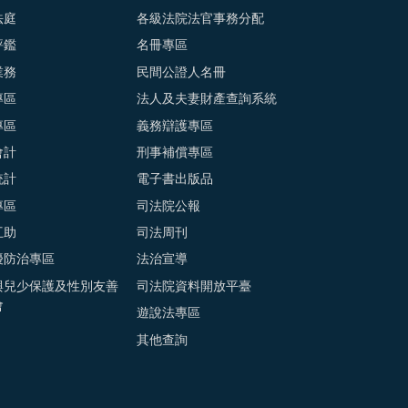
法庭
各級法院法官事務分配
評鑑
名冊專區
業務
民間公證人名冊
專區
法人及夫妻財產查詢系統
專區
義務辯護專區
會計
刑事補償專區
統計
電子書出版品
專區
司法院公報
互助
司法周刊
擾防治專區
法治宣導
與兒少保護及性別友善
司法院資料開放平臺
會
遊說法專區
其他查詢