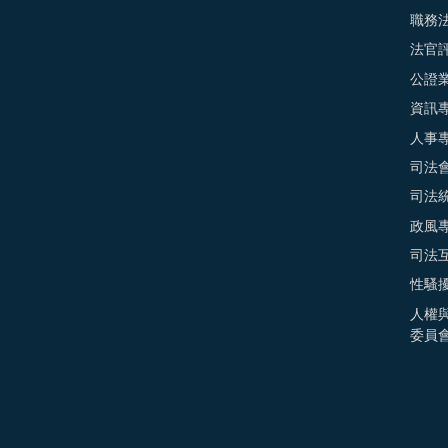
職務
法官
公證
資訊
人事
司法
司法
政風
司法
性騷
人權
委員