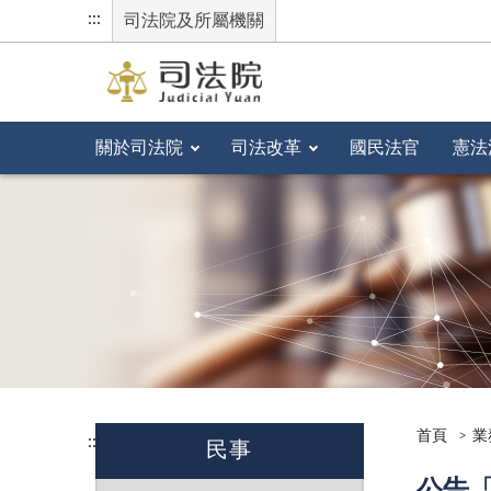
:::
司法院及所屬機關
關於司法院
司法改革
國民法官
憲法
首頁
業
:::
民事