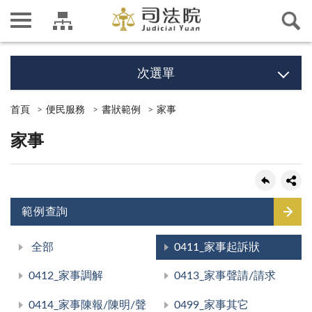
次選單
首頁
便民服務
書狀範例
家事
家事
範例查詢
全部
0411_家事起訴狀
0412_家事調解
0413_家事聲請/請求
0414_家事陳報/陳明/聲
0499_家事其它