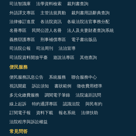
司法智識庫
法學資料檢索
裁判書查詢
外語譯文專區
主管法規異動
裁判書用語辭典查詢
法律修訂進度
各法院資訊
各級法院法官事務分配
名冊專區
民間公證人名冊
法人及夫妻財產查詢系統
義務辯護專區
刑事補償專區
電子書出版品
司法院公報
司法周刊
法治宣導
司法院資料開放平臺
遊說法專區
其他查詢
便民服務
便民服務訊息公告
系統服務
聯合服務中心
視訊開庭
訴訟須知
書狀範例
徵收費用標準
多元化繳費服務
調閱電子筆錄
法院遠距訊問
線上起訴
特約通譯專區
認識法院
與民有約
訂閱電子報
資料下載
報名系統
法律扶助
法院程序與訴訟權益
常見問答