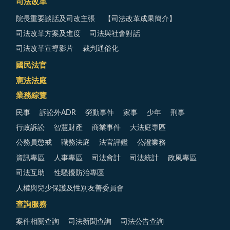
司法改革
院長重要談話及司改主張
【司法改革成果簡介】
司法改革方案及進度
司法與社會對話
司法改革宣導影片
裁判通俗化
國民法官
憲法法庭
業務綜覽
民事
訴訟外ADR
勞動事件
家事
少年
刑事
行政訴訟
智慧財產
商業事件
大法庭專區
公務員懲戒
職務法庭
法官評鑑
公證業務
資訊專區
人事專區
司法會計
司法統計
政風專區
司法互助
性騷擾防治專區
人權與兒少保護及性別友善委員會
查詢服務
案件相關查詢
司法新聞查詢
司法公告查詢