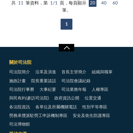
共
11
筆資料，第
1/1
頁，每頁顯示
20
40
60
筆。
1
關於司法院
司法院簡介
沿革及演進
首長主管簡介
組織與職掌
施政計畫
院長重要談話
司法院會議紀錄
司法院行事曆
大事紀要
司法業務年報
人權專區
與民有約(參訪司法院)
政府資訊公開
位置交通
各法院資訊
各單位及所屬機關電話
性別平等專區
勞務承攬派駐勞工申訴機制專區
安全及衛生防護專區
司法博物館