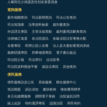
人權與兒少保護及性別友善委員會
查詢服務
案件相關查詢
司法新聞查詢
司法公告查詢
司法智識庫
法學資料檢索
裁判書查詢
外語譯文專區
主管法規異動
裁判書用語辭典查詢
法律修訂進度
各法院資訊
各級法院法官事務分配
名冊專區
民間公證人名冊
法人及夫妻財產查詢系統
義務辯護專區
刑事補償專區
電子書出版品
司法院公報
司法周刊
法治宣導
司法院資料開放平臺
遊說法專區
其他查詢
便民服務
便民服務訊息公告
系統服務
聯合服務中心
視訊開庭
訴訟須知
書狀範例
徵收費用標準
多元化繳費服務
調閱電子筆錄
法院遠距訊問
線上起訴
特約通譯專區
認識法院
與民有約