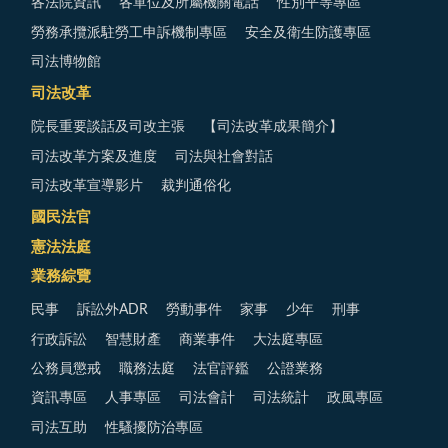
各法院資訊
各單位及所屬機關電話
性別平等專區
勞務承攬派駐勞工申訴機制專區
安全及衛生防護專區
司法博物館
司法改革
院長重要談話及司改主張
【司法改革成果簡介】
司法改革方案及進度
司法與社會對話
司法改革宣導影片
裁判通俗化
國民法官
憲法法庭
業務綜覽
民事
訴訟外ADR
勞動事件
家事
少年
刑事
行政訴訟
智慧財產
商業事件
大法庭專區
公務員懲戒
職務法庭
法官評鑑
公證業務
資訊專區
人事專區
司法會計
司法統計
政風專區
司法互助
性騷擾防治專區