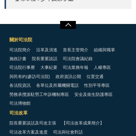
關於司法院
司法院簡介
沿革及演進
首長主管簡介
組織與職掌
施政計畫
院長重要談話
司法院會議紀錄
司法院行事曆
大事紀要
司法業務年報
人權專區
與民有約(參訪司法院)
政府資訊公開
位置交通
各法院資訊
各單位及所屬機關電話
性別平等專區
勞務承攬派駐勞工申訴機制專區
安全及衛生防護專區
司法博物館
司法改革
院長重要談話及司改主張
【司法改革成果簡介】
司法改革方案及進度
司法與社會對話