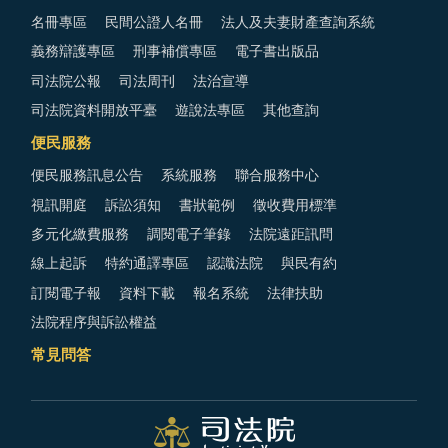
名冊專區
民間公證人名冊
法人及夫妻財產查詢系統
義務辯護專區
刑事補償專區
電子書出版品
司法院公報
司法周刊
法治宣導
司法院資料開放平臺
遊說法專區
其他查詢
便民服務
便民服務訊息公告
系統服務
聯合服務中心
視訊開庭
訴訟須知
書狀範例
徵收費用標準
多元化繳費服務
調閱電子筆錄
法院遠距訊問
線上起訴
特約通譯專區
認識法院
與民有約
訂閱電子報
資料下載
報名系統
法律扶助
法院程序與訴訟權益
常見問答