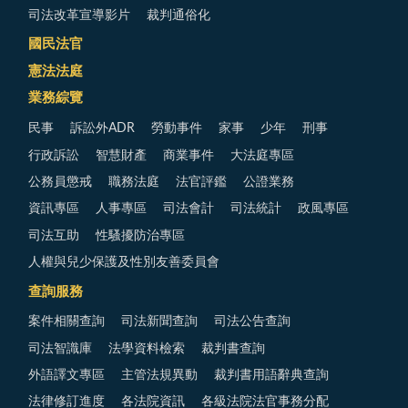
司法改革宣導影片
裁判通俗化
國民法官
憲法法庭
業務綜覽
民事
訴訟外ADR
勞動事件
家事
少年
刑事
行政訴訟
智慧財產
商業事件
大法庭專區
公務員懲戒
職務法庭
法官評鑑
公證業務
資訊專區
人事專區
司法會計
司法統計
政風專區
司法互助
性騷擾防治專區
人權與兒少保護及性別友善委員會
查詢服務
案件相關查詢
司法新聞查詢
司法公告查詢
司法智識庫
法學資料檢索
裁判書查詢
外語譯文專區
主管法規異動
裁判書用語辭典查詢
法律修訂進度
各法院資訊
各級法院法官事務分配